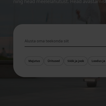
ning head meelelahutust. Head avastamist
Majutus
Üritused
Söök ja jook
Loodus ja