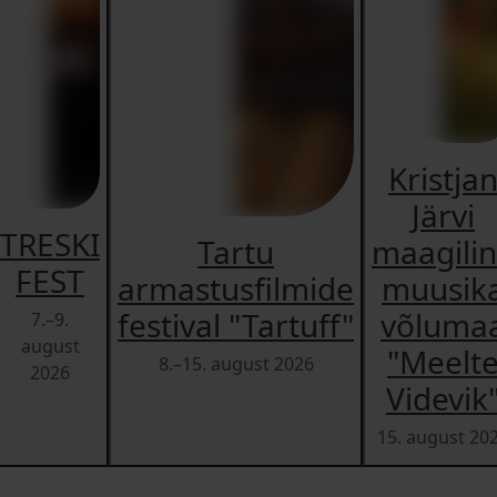
Kristja
Järvi
TRESKI
Tartu
maagili
FEST
armastusfilmide
muusik
festival "Tartuff"
võluma
7.–9.
august
"Meelt
8.–15. august 2026
2026
Videvik
15. august 20