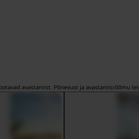
r ootavad avastamist. Põnevust ja avastamisrõõmu leid