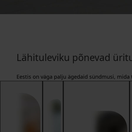
Lähituleviku põnevad ürit
Eestis on väga palju ägedaid sündmusi, mida t