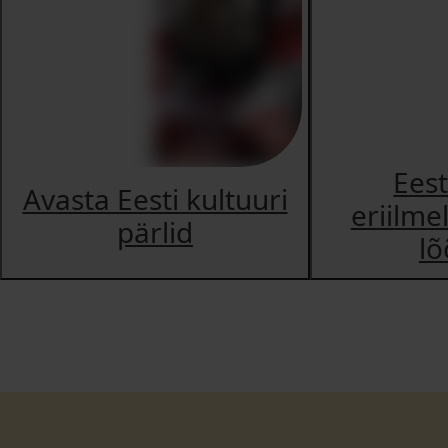
Eest
Avasta Eesti kultuuri
eriilme
pärlid
lõ