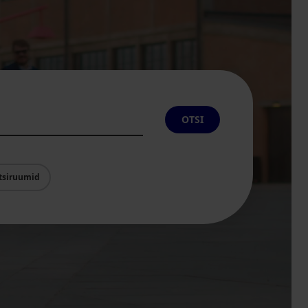
OTSI
tsiruumid