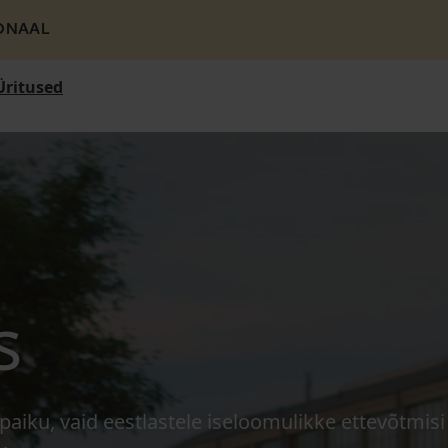
ONAAL
Üritused
s
paiku, vaid eestlastele iseloomulikke ettevõtmisi