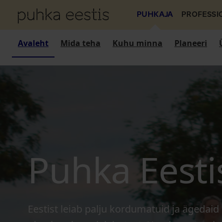
PUHKAJA
PROFESSI
Avaleht
Mida teha
Kuhu minna
Planeeri
Puhka Eesti
Eestist leiab palju kordumatuid ja ägedaid 