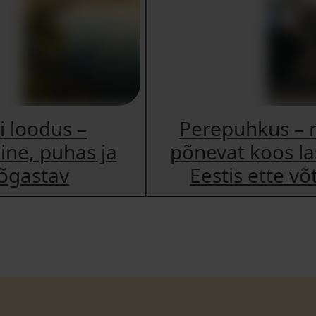
i loodus –
Perepuhkus – 
line, puhas ja
põnevat koos l
õgastav
Eestis ette võ