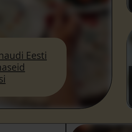
naudi Eesti
maseid
si