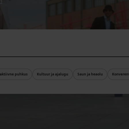
!
 aktiivne puhkus
Kultuur ja ajalugu
Saun ja heaolu
Konveren