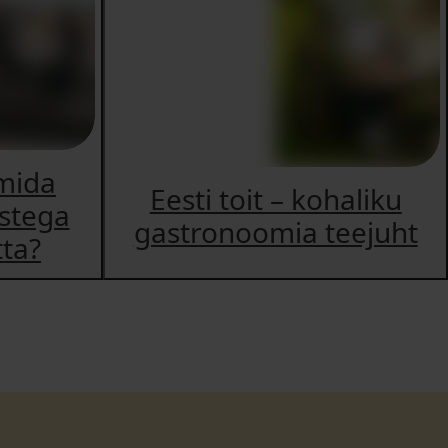
mida
Eesti toit – kohaliku
astega
gastronoomia teejuht
tta?