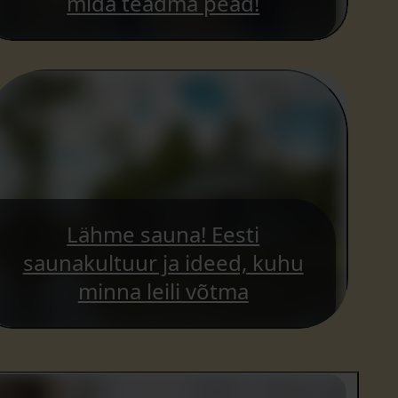
mida teadma pead!
Lähme sauna! Eesti
saunakultuur ja ideed, kuhu
minna leili võtma