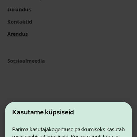
Turundus
Kontaktid
Arendus
Sotsiaalmeedia
Kasutame küpsiseid
Ettevõtluse ja Innovatsiooni Sihtasutus
Parima kasutajakogemuse pakkumiseks kasutab
Kontaktid