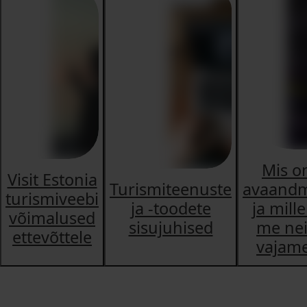
Mis o
Visit Estonia
Turismiteenuste
avaand
turismiveebi
ja -toodete
ja mill
võimalused
sisujuhised
me ne
ettevõttele
vajam