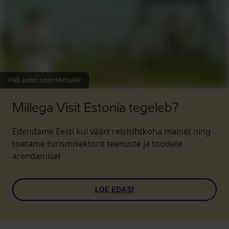
Pildi autor
:
Leon Metsallik
Millega Visit Estonia tegeleb?
Edendame Eesti kui väärt reisisihtkoha mainet ning
toetame turismisektorit teenuste ja toodete
arendamisel
LOE EDASI