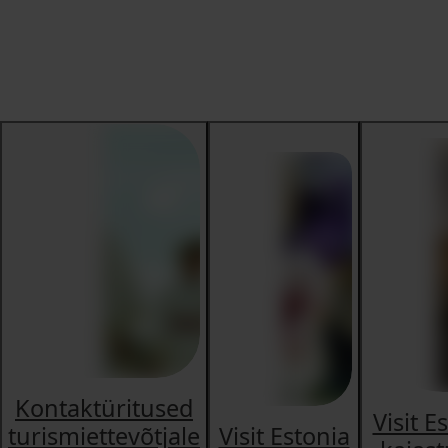
Kontaktüritused
Visit E
turismiettevõtjale
Visit Estonia