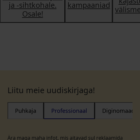
kajas
ja -sihtkohale.
kampaaniad
välism
Osale!
Liitu meie uudiskirjaga!
Puhkaja
Professionaal
Diginomaad
Ära maga maha infot, mis aitavad sul reklaamida