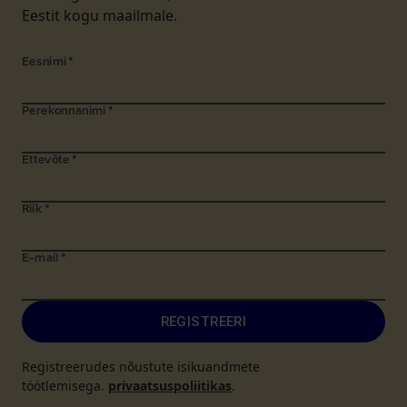
Eestit kogu maailmale.
Eesnimi
*
Perekonnanimi
*
Ettevõte
*
Riik
*
E-mail
*
REGISTREERI
Registreerudes nõustute isikuandmete
töötlemisega.
privaatsuspoliitikas
.