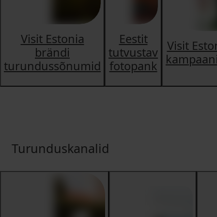
Visit Estonia
Eestit
Visit Esto
brändi
tutvustav
kampaan
turundussõnumid
fotopank
Turunduskanalid