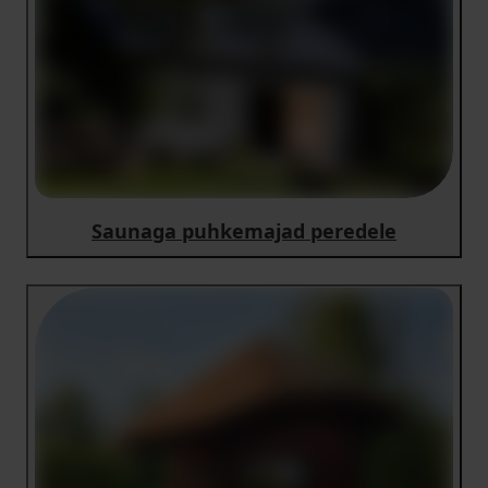
Saunaga puhkemajad peredele