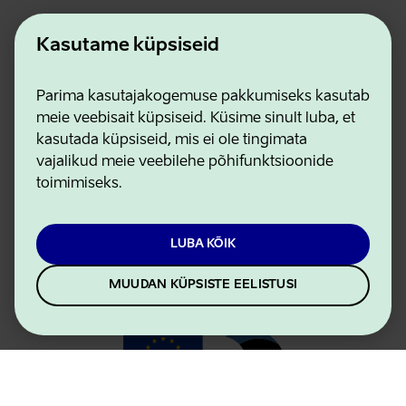
Kasutame küpsiseid
Ettevõtluse ja Innovatsiooni Sihtasutus
Parima kasutajakogemuse pakkumiseks kasutab
Kontaktid
meie veebisait küpsiseid. Küsime sinult luba, et
Koostööpartnerid
kasutada küpsiseid, mis ei ole tingimata
Kasutustingimused
vajalikud meie veebilehe põhifunktsioonide
Privaatsuse ja küpsiste eeskirjad
toimimiseks.
LUBA KÕIK
MUUDAN KÜPSISTE EELISTUSI