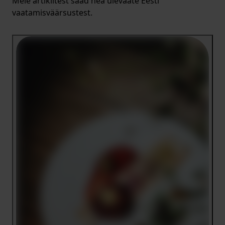
Meie artiklitest saad hea ülevaate Eesti
vaatamisväärsustest.