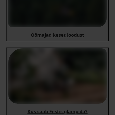
Öömajad keset loodust
Kus saab Eestis glämpida?