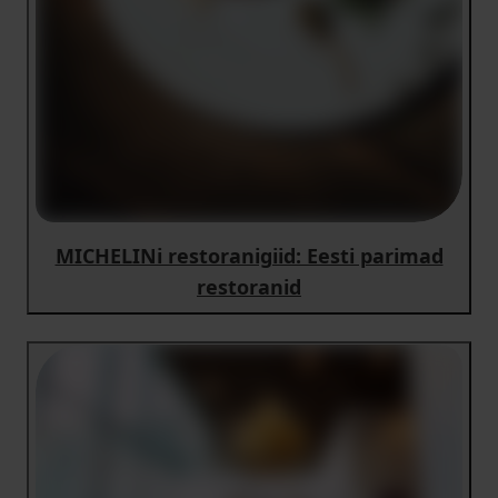
MICHELINi restoranigiid: Eesti parimad
restoranid