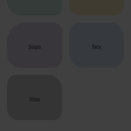
Sügis
Talv
Viies