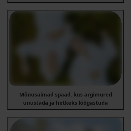
Mõnusaimad spaad, kus argimured
unustada ja hetkeks lõõgastuda