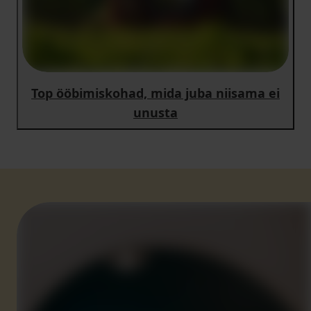
Top ööbimiskohad, mida juba niisama ei
unusta