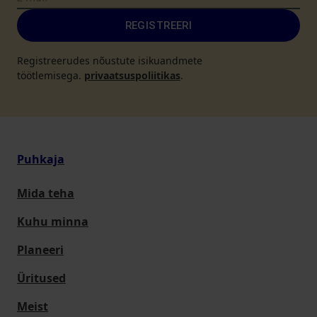
REGISTREERI
Registreerudes nõustute isikuandmete
töötlemisega.
privaatsuspoliitikas
.
Puhkaja
Mida teha
Kuhu minna
Planeeri
Üritused
Meist