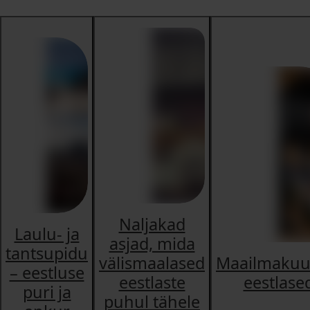
Naljakad
Laulu- ja
asjad, mida
tantsupidu
välismaalased
Maailmakuu
– eestluse
eestlaste
eestlase
puri ja
puhul tähele