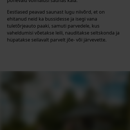
põnevaid võimalusi saunas käia.
Eestlased peavad saunast lugu niivõrd, et on
ehitanud neid ka bussidesse ja isegi vana
tuletõrjeauto paaki, samuti parvedele, kus
vaheldumisi võetakse leili, nauditakse seltskonda ja
hüpatakse seilavalt parvelt jõe- või järvevette.