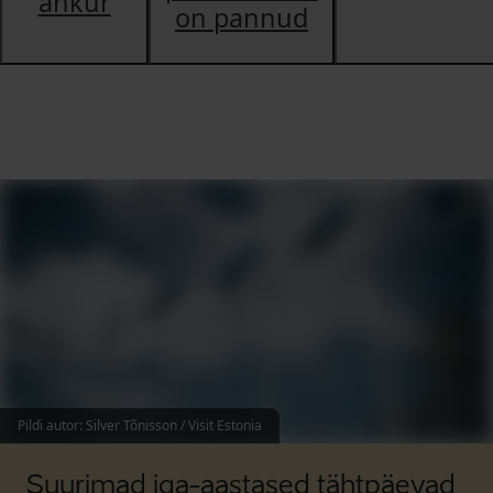
ankur
on pannud
Pildi autor
:
Silver Tõnisson / Visit Estonia
Suurimad iga-aastased tähtpäevad