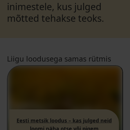
inimestele, kus julged
mõtted tehakse teoks.
Liigu loodusega samas rütmis
Eesti metsik loodus – kas julged neid
loomi näha otse või pigem