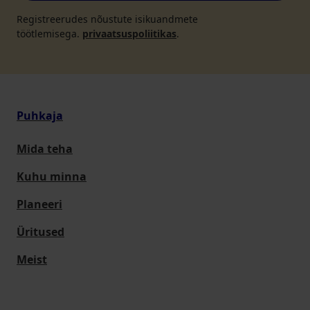
Registreerudes nõustute isikuandmete
töötlemisega.
privaatsuspoliitikas
.
Puhkaja
Mida teha
Kuhu minna
Planeeri
Üritused
Meist