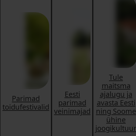
Tule
maitsma
Eesti
ajalugu ja
Parimad
parimad
avasta Eesti
toidufestivalid
veinimajad
ning Soome
ühine
joogikultuu