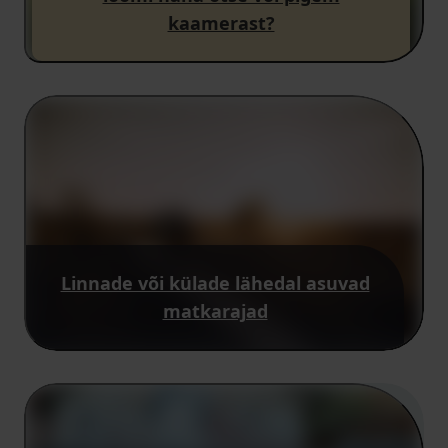
kaamerast?
Linnade või külade lähedal asuvad
matkarajad