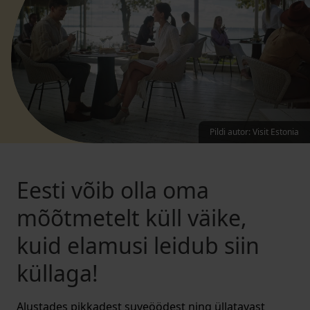
Pildi autor
:
Visit Estonia
Eesti võib olla oma
mõõtmetelt küll väike,
kuid elamusi leidub siin
küllaga!
Alustades pikkadest suveöödest ning üllatavast