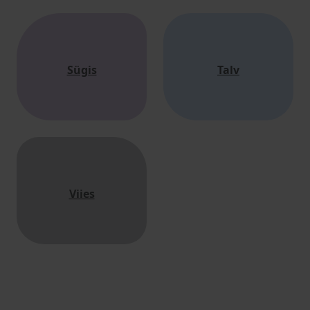
Sügis
Talv
Viies