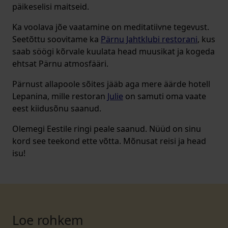
päikeselisi maitseid.
Ka voolava jõe vaatamine on meditatiivne tegevust.
Seetõttu soovitame ka
Pärnu Jahtklubi restorani
, kus
saab söögi kõrvale kuulata head muusikat ja kogeda
ehtsat Pärnu atmosfääri.
Pärnust allapoole sõites jääb aga mere äärde hotell
Lepanina, mille restoran
Julie
on samuti oma vaate
eest kiidusõnu saanud.
Olemegi Eestile ringi peale saanud. Nüüd on sinu
kord see teekond ette võtta. Mõnusat reisi ja head
isu!
Loe rohkem