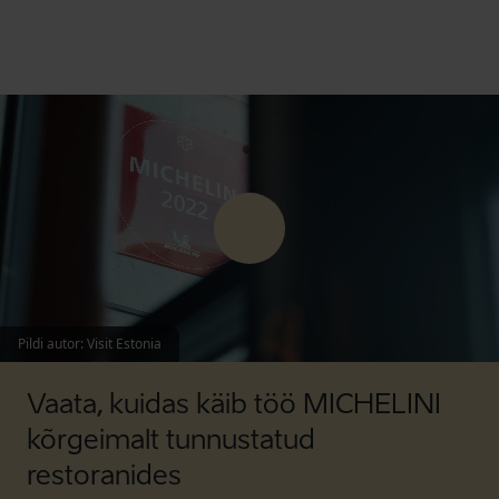
Pildi autor
:
Visit Estonia
Vaata, kuidas käib töö MICHELINI
kõrgeimalt tunnustatud
restoranides