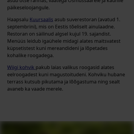
asub otse rannas, vaatega Osmussaarele ja kaunile
päikeseloojangule.
Haapsalu
Kuursaalis
asub suverestoran (avatud 1.
septembrini), mis on Eestis tõeliselt ainulaadne.
Restoran on säilinud algsel kujul 19. sajandist.
Menüüs leidub igaühele midagi alates maitsvatest
küpsetistest kuni mereandideni ja lõpetades
kohalike roogadega.
Wiigi kohvik
pakub laias valikus roogasid alates
eelroogadest kuni magustoitudeni. Kohviku hubane
terrass kutsub pikutama ja lõõgastuma ning sealt
avaneb ka vaade merele.