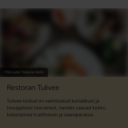
Pildi autor
:
Näljane Nelik
Restoran Tulivee
Tulivee toidud on valmistatud kohalikust ja
hooajalisest toorainest, nendes saavad kokku
kalastamise traditsioon ja slaavipärasus.