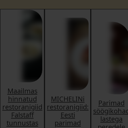
Maailmas
hinnatud
MICHELINi
Parimad
restoranigiid
restoranigiid:
söögikoha
Falstaff
Eesti
lastega
tunnustas
parimad
peredele