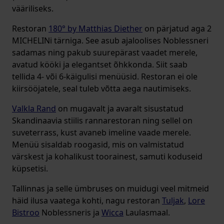
vääriliseks.
Restoran
180° by Matthias Diether
on pärjatud aga 2
MICHELINi tärniga. See asub ajaloolises Noblessneri
sadamas ning pakub suurepärast vaadet merele,
avatud kööki ja elegantset õhkkonda. Siit saab
tellida 4- või 6-käigulisi menüüsid. Restoran ei ole
kiirsööjatele, seal tuleb võtta aega nautimiseks.
Valkla Rand
on mugavalt ja avaralt sisustatud
Skandinaavia stiilis rannarestoran ning sellel on
suveterrass, kust avaneb imeline vaade merele.
Menüü sisaldab roogasid, mis on valmistatud
värskest ja kohalikust toorainest, samuti koduseid
küpsetisi.
Tallinnas ja selle ümbruses on muidugi veel mitmeid
häid ilusa vaatega kohti, nagu restoran
Tuljak
,
Lore
Bistroo
Noblessneris ja
Wicca
Laulasmaal.