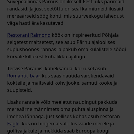
Suvepeallinnas Pärnus on ilmselt Eesti üks parimaid
randasid. Ja just seetõttu on seal ka mitmeid ilusaid
mereäärseid söögikohti, mis suurveekogu lähedust
väga hästi ära kasutavad.
Restorani Raimond
köök on inspireeritud Põhjala
selgetest maitsetest, see asub Pärnu ajaloolises
suplushoones rannas ja pakub oma külalistele söögi
kõrvale killukest kohalikku ajalugu.
Tervise Paradiisi kaheksandal korrusel asub
Romantic baar
, kus saas nautida värskendavaid
kokteile ja maitsvaid kohvijooke, samuti kooke ja
suupisteid.
Lisaks rannale võib meeletut naudingut pakkuda
mereäärne männimets oma puhta aluspinna ja
imehea lõhnaga. Just sellises kohas asub restoran
Eagle
, kus on hingematvalt ilus vaade merele ja
golfiväljakule ja mekkida saab Euroopa köögi