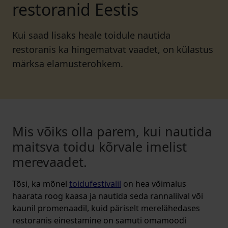
restoranid Eestis
Kui saad lisaks heale toidule nautida
restoranis ka hingematvat vaadet, on külastus
märksa elamusterohkem.
Mis võiks olla parem, kui nautida
maitsva toidu kõrvale imelist
merevaadet.
Tõsi, ka mõnel
toidufestivalil
on hea võimalus
haarata roog kaasa ja nautida seda rannaliival või
kaunil promenaadil, kuid päriselt merelähedases
restoranis einestamine on samuti omamoodi