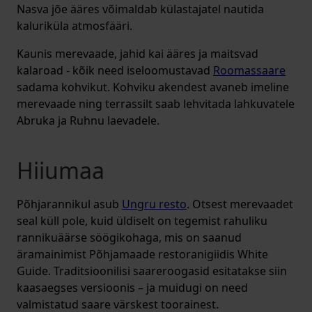
Nasva jõe ääres võimaldab külastajatel nautida
kaluriküla atmosfääri.
Kaunis merevaade, jahid kai ääres ja maitsvad
kalaroad - kõik need iseloomustavad
Roomassaare
sadama kohvikut. Kohviku akendest avaneb imeline
merevaade ning terrassilt saab lehvitada lahkuvatele
Abruka ja Ruhnu laevadele.
Hiiumaa
Põhjarannikul asub
Ungru resto
. Otsest merevaadet
seal küll pole, kuid üldiselt on tegemist rahuliku
rannikuäärse söögikohaga, mis on saanud
äramainimist Põhjamaade restoranigiidis White
Guide. Traditsioonilisi saareroogasid esitatakse siin
kaasaegses versioonis – ja muidugi on need
valmistatud saare värskest toorainest.