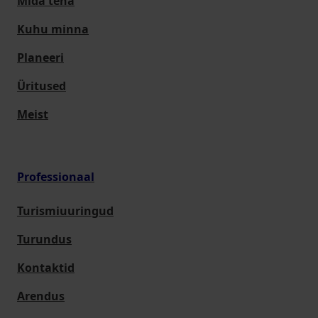
Mida teha
Kuhu minna
Planeeri
Üritused
Meist
Professionaal
Turismiuuringud
Turundus
Kontaktid
Arendus