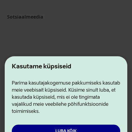
Sotsiaalmeedia
Kasutame küpsiseid
Ettevõtluse ja Innovatsiooni Sihtasutus
Parima kasutajakogemuse pakkumiseks kasutab
Kontaktid
meie veebisait küpsiseid. Küsime sinult luba, et
Koostööpartnerid
kasutada küpsiseid, mis ei ole tingimata
Kasutustingimused
vajalikud meie veebilehe põhifunktsioonide
Privaatsuse ja küpsiste eeskirjad
toimimiseks.
LUBA KÕIK