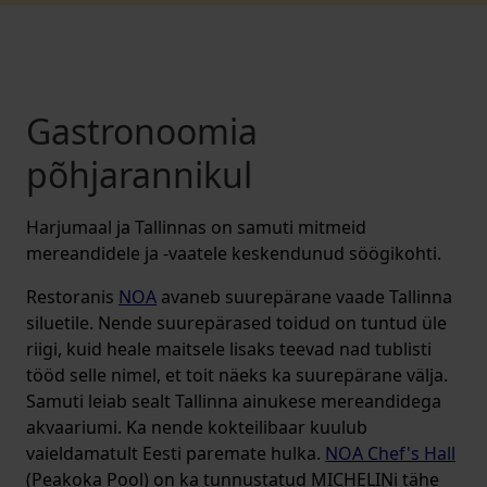
Gastronoomia
põhjarannikul
Harjumaal ja Tallinnas on samuti mitmeid
mereandidele ja -vaatele keskendunud söögikohti.
Restoranis
NOA
avaneb suurepärane vaade Tallinna
siluetile. Nende suurepärased toidud on tuntud üle
riigi, kuid heale maitsele lisaks teevad nad tublisti
tööd selle nimel, et toit näeks ka suurepärane välja.
Samuti leiab sealt Tallinna ainukese mereandidega
akvaariumi. Ka nende kokteilibaar kuulub
vaieldamatult Eesti paremate hulka.
NOA Chef's Hall
(Peakoka Pool) on ka tunnustatud MICHELINi tähe