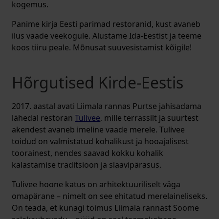
kogemus.
Panime kirja Eesti parimad restoranid, kust avaneb
ilus vaade veekogule. Alustame Ida-Eestist ja teeme
koos tiiru peale. Mõnusat suuvesistamist kõigile!
Hõrgutised Kirde-Eestis
2017. aastal avati Liimala rannas Purtse jahisadama
lähedal restoran
Tulivee
, mille terrassilt ja suurtest
akendest avaneb imeline vaade merele. Tulivee
toidud on valmistatud kohalikust ja hooajalisest
toorainest, nendes saavad kokku kohalik
kalastamise traditsioon ja slaavipärasus.
Tulivee hoone katus on arhitektuuriliselt väga
omapärane – nimelt on see ehitatud merelaineliseks.
On teada, et kunagi toimus Liimala rannast Soome