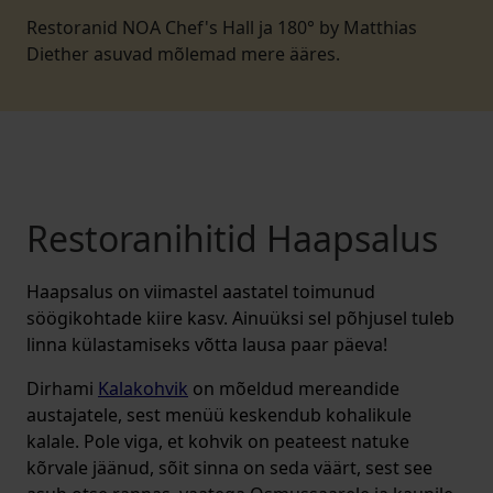
Restoranid NOA Chef's Hall ja 180° by Matthias
Diether asuvad mõlemad mere ääres.
Restoranihitid Haapsalus
Haapsalus on viimastel aastatel toimunud
söögikohtade kiire kasv. Ainuüksi sel põhjusel tuleb
linna külastamiseks võtta lausa paar päeva!
Dirhami
Kalakohvik
on mõeldud mereandide
austajatele, sest menüü keskendub kohalikule
kalale. Pole viga, et kohvik on peateest natuke
kõrvale jäänud, sõit sinna on seda väärt, sest see