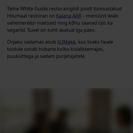
Teine White Guide restoranigiidi poolt tunnustatud
Hiiumaal restoran on
Kalana ÄÄR
– menüüst leiab
vahemerelisi maitseid ning kõhu saavad täis ka
veganid. Suvel on koht avatud iga päev.
Orjaku sadamas asub
iiUMekk
, kus lisaks heale
toidule ootab hubane koiku külalistemajas,
puuküttega ja sadam purjetajatele.