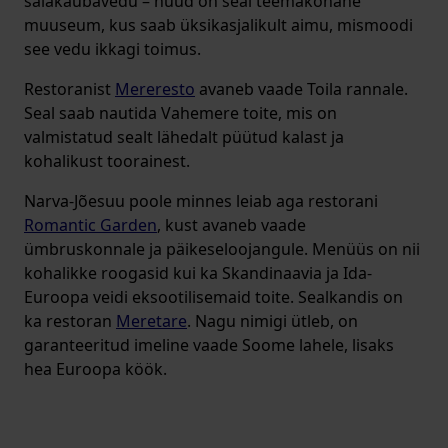
salakaubavedu – nüüd on seal teemakohane
muuseum, kus saab üksikasjalikult aimu, mismoodi
see vedu ikkagi toimus.
Restoranist
Mereresto
avaneb vaade Toila rannale.
Seal saab nautida Vahemere toite, mis on
valmistatud sealt lähedalt püütud kalast ja
kohalikust toorainest.
Narva-Jõesuu poole minnes leiab aga restorani
Romantic Garden
, kust avaneb vaade
ümbruskonnale ja päikeseloojangule. Menüüs on nii
kohalikke roogasid kui ka Skandinaavia ja Ida-
Euroopa veidi eksootilisemaid toite. Sealkandis on
ka restoran
Meretare
. Nagu nimigi ütleb, on
garanteeritud imeline vaade Soome lahele, lisaks
hea Euroopa köök.