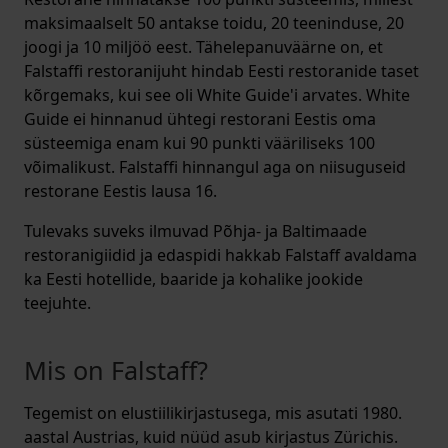
maksimaalselt 50 antakse toidu, 20 teeninduse, 20
joogi ja 10 miljöö eest. Tähelepanuväärne on, et
Falstaffi restoranijuht hindab Eesti restoranide taset
kõrgemaks, kui see oli White Guide'i arvates. White
Guide ei hinnanud ühtegi restorani Eestis oma
süsteemiga enam kui 90 punkti vääriliseks 100
võimalikust. Falstaffi hinnangul aga on niisuguseid
restorane Eestis lausa 16.
Tulevaks suveks ilmuvad Põhja- ja Baltimaade
restoranigiidid ja edaspidi hakkab Falstaff avaldama
ka Eesti hotellide, baaride ja kohalike jookide
teejuhte.
Mis on Falstaff?
Tegemist on elustiilikirjastusega, mis asutati 1980.
aastal Austrias, kuid nüüd asub kirjastus Zürichis.