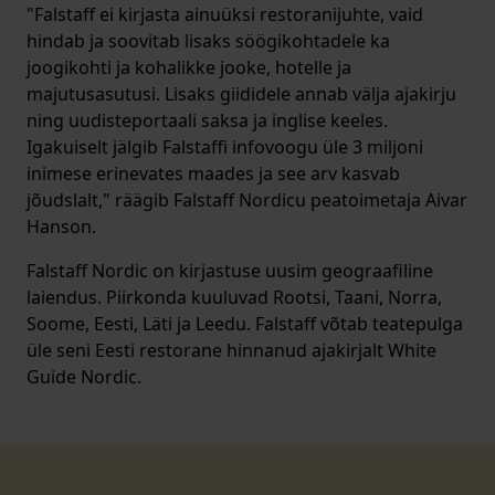
"Falstaff ei kirjasta ainuüksi restoranijuhte, vaid
hindab ja soovitab lisaks söögikohtadele ka
joogikohti ja kohalikke jooke, hotelle ja
majutusasutusi. Lisaks giididele annab välja ajakirju
ning uudisteportaali saksa ja inglise keeles.
Igakuiselt jälgib Falstaffi infovoogu üle 3 miljoni
inimese erinevates maades ja see arv kasvab
jõudslalt," räägib Falstaff Nordicu peatoimetaja Aivar
Hanson.
Falstaff Nordic on kirjastuse uusim geograafiline
laiendus. Piirkonda kuuluvad Rootsi, Taani, Norra,
Soome, Eesti, Läti ja Leedu. Falstaff võtab teatepulga
üle seni Eesti restorane hinnanud ajakirjalt White
Guide Nordic.