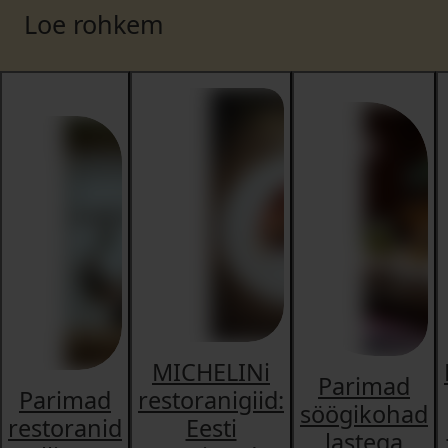
Loe rohkem
MICHELINi
Parimad
Parimad
restoranigiid:
söögikohad
restoranid
Eesti
lastega