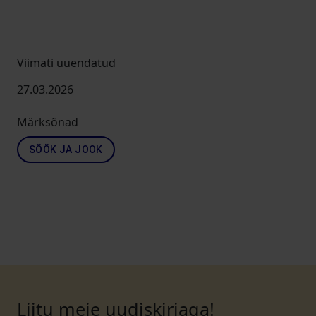
Viimati uuendatud
27.03.2026
Märksõnad
SÖÖK JA JOOK
Liitu meie uudiskirjaga!