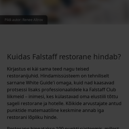
Pildi autor
:
Renee Altrov
Kuidas Falstaff restorane hindab?
Kirjastus ei käi sama teed nagu teised
restoranijuhid. Hindamissüsteem on tehniliselt
sarnane White Guide'i omaga, kuid nad kaasavad
protsessi lisaks professionaalidele ka Falstaff Club
liikmeid – inimesi, kes külastavad oma elustiili tõttu
sageli restorane ja hotelle. Kõikide arvustajate antud
punktide matemaatiline keskmine annab iga
restorani lõpliku hinde.
Restorane hinnatakse 100 punkti süsteemis, millest