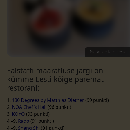
Pildi autor: Laimipress
Falstaffi määratluse järgi on
kümme Eesti kõige paremat
restorani:
1.
180 Degrees by Matthias Diether
(99 punkti)
2.
NOA Chef’s Hall
(96 punkti)
3.
KOYO
(93 punkti)
4.–9.
Rado
(91 punkti)
4.–9.
Shang Shi
(91 punkti)