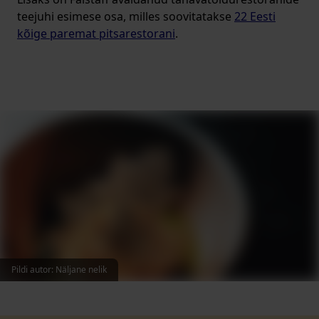
teejuhi esimese osa, milles soovitatakse
22 Eesti
kõige paremat pitsarestorani
.
Pildi autor
:
Näljane nelik