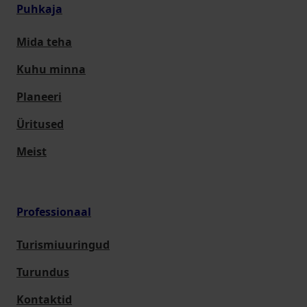
Puhkaja
Mida teha
Kuhu minna
Planeeri
Üritused
Meist
Professionaal
Turismiuuringud
Turundus
Kontaktid