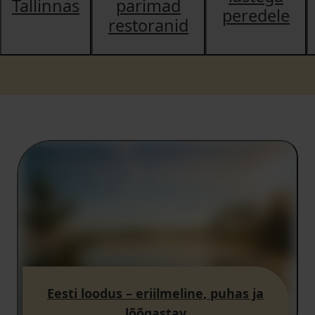
Tallinnas
parimad
peredele
restoranid
Eesti loodus – eriilmeline, puhas ja
lõõgastav