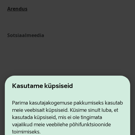
Arendus
Sotsiaalmeedia
Kasutame küpsiseid
Ettevõtluse ja Innovatsiooni Sihtasutus
Parima kasutajakogemuse pakkumiseks kasutab
Kontaktid
meie veebisait küpsiseid. Küsime sinult luba, et
Koostööpartnerid
kasutada küpsiseid, mis ei ole tingimata
Kasutustingimused
vajalikud meie veebilehe põhifunktsioonide
Privaatsuse ja küpsiste eeskirjad
toimimiseks.