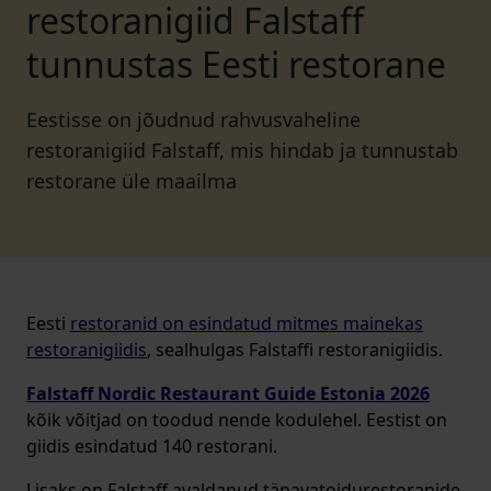
restoranigiid Falstaff
tunnustas Eesti restorane
Eestisse on jõudnud rahvusvaheline
restoranigiid Falstaff, mis hindab ja tunnustab
restorane üle maailma
Eesti
restoranid on esindatud mitmes mainekas
restoranigiidis
, sealhulgas Falstaffi restoranigiidis.
Falstaff Nordic Restaurant Guide Estonia 2026
kõik võitjad on toodud nende kodulehel. Eestist on
giidis esindatud 140 restorani.
Lisaks on Falstaff avaldanud tänavatoidurestoranide