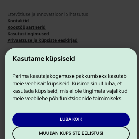
Ettevõtluse ja Innovatsiooni Sihtasutus
Kontaktid
Koostööpartnerid
Kasutustingimused
Privaatsuse ja küpsiste eeskirjad
Kasutame küpsiseid
Parima kasutajakogemuse pakkumiseks kasutab
meie veebisait küpsiseid. Küsime sinult luba, et
kasutada küpsiseid, mis ei ole tingimata vajalikud
meie veebilehe põhifunktsioonide toimimiseks.
LUBA KÕIK
MUUDAN KÜPSISTE EELISTUSI