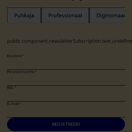
Puhkaja
Professionaal
Diginomaad
public.component.newsletterSubscription.text.undefin
Eesnimi
*
Perekonnanimi
*
Riik
*
E-mail
*
REGISTREERI