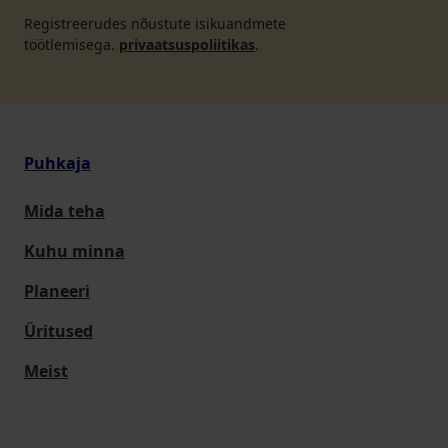
Registreerudes nõustute isikuandmete
töötlemisega.
privaatsuspoliitikas
.
Puhkaja
Mida teha
Kuhu minna
Planeeri
Üritused
Meist