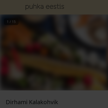
1
/
15
Dirhami Kalakohvik