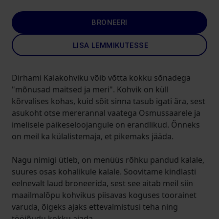
BRONEERI
LISA LEMMIKUTESSE
Dirhami Kalakohviku võib võtta kokku sõnadega
"mõnusad maitsed ja meri". Kohvik on küll
kõrvalises kohas, kuid sõit sinna tasub igati ära, sest
asukoht otse mererannal vaatega Osmussaarele ja
imelisele päikeseloojangule on erandlikud. Õnneks
on meil ka külalistemaja, et pikemaks jääda.
Nagu nimigi ütleb, on menüüs rõhku pandud kalale,
suures osas kohalikule kalale. Soovitame kindlasti
eelnevalt laud broneerida, sest see aitab meil siin
maailmalõpu kohvikus piisavas koguses toorainet
varuda, õigeks ajaks ettevalmistusi teha ning
tööjõudu kokku ajada.