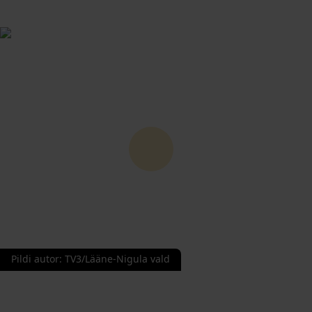
Pildi autor
:
TV3/Lääne-Nigula vald