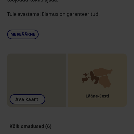
Tule avastama! Elamus on garanteeritud!
MEREÄÄRNE
Lääne-Eesti
Ava kaart
Kõik omadused (6)