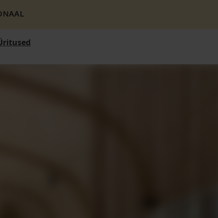
ONAAL
Üritused