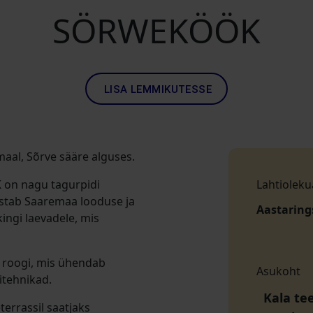
SÖRWEKÖÖK
LISA LEMMIKUTESSE
al, Sõrve sääre alguses.
 on nagu tagurpidi
Lahtioleku
ustab Saaremaa looduse ja
Aastaring
kingi laevadele, mis
 roogi, mis ühendab
Asukoht
itehnikad.
Kala te
terrassil saatjaks