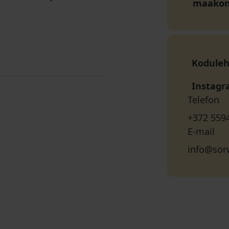
maako
Koduleh
Instag
Telefon
+372 559
E-mail
info@sor