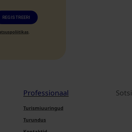
REGISTREERI
atsuspoliitikas
.
Professionaal
Sots
Turismiuuringud
Turundus
Kontaktid