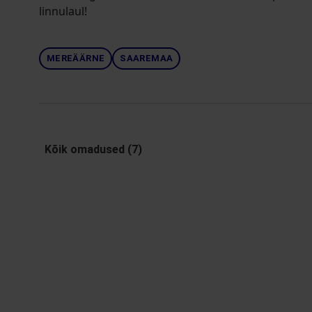
linnulaul!
MEREÄÄRNE
SAAREMAA
Kõik omadused (7)