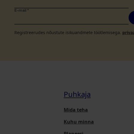
E-mail
*
Registreerudes nõustute isikuandmete töötlemisega.
priva
Puhkaja
Mida teha
Kuhu minna
Planeeri