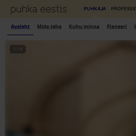
PUHKAJA
PROFESSI
Avaleht
Mida teha
Kuhu minna
Planeeri
1
/
9