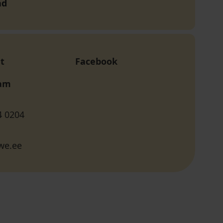
nd
t
Facebook
ram
4 0204
we.ee