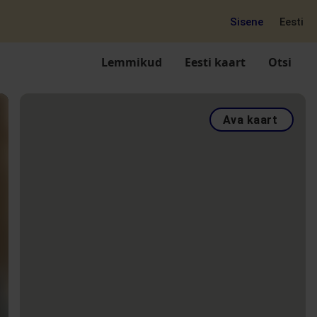
Sisene
Eesti
Lemmikud
Eesti kaart
Otsi
Ava kaart