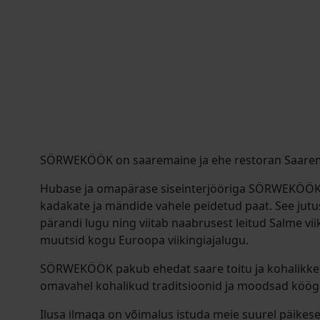
SÖRWEKÖÖK on saaremaine ja ehe restoran Saarema
Hubase ja omapärase siseinterjööriga SÖRWEKÖÖK
kadakate ja mändide vahele peidetud paat. See jut
pärandi lugu ning viitab naabrusest leitud Salme vii
muutsid kogu Euroopa viikingiajalugu.
SÖRWEKÖÖK pakub ehedat saare toitu ja kohalikke
omavahel kohalikud traditsioonid ja moodsad köög
Ilusa ilmaga on võimalus istuda meie suurel päikese