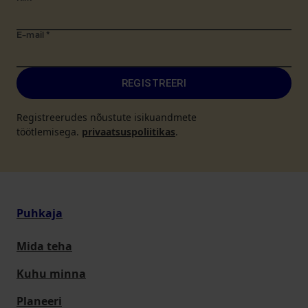
E-mail
*
REGISTREERI
Registreerudes nõustute isikuandmete
töötlemisega.
privaatsuspoliitikas
.
Puhkaja
Mida teha
Kuhu minna
Planeeri