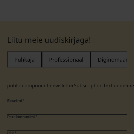
Liitu meie uudiskirjaga!
Puhkaja
Professionaal
Diginomaad
public.component.newsletterSubscription.text.undefin
Eesnimi
*
Perekonnanimi
*
Riik
*