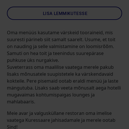
LISA LEMMIKUTESSE
Oma menüüs kasutame värskeid tooraineid, mis
suuresti pärineb siit samalt saarelt. Usume, et toit
on nauding ja selle valmistamine on loomisrõõm.
Samuti on hea toit ja teenindus suurepärase
puhkuse üks nurgakive.
Suveterrass oma maalilise vaatega merele pakub
lisaks mõnusatele suupistetele ka värskendavaid
kokteile. Pere pisemaid ootab eraldi menüü ja laste
mängutuba. Lisaks saab veeta mõnusalt aega hotelli
mugavaimas kohtumispaigas lounges ja
mahlabaaris.
Meie avar ja valgusküllane restoran oma imelise
vaatega Kuressaare jahisadamale ja merele ootab
Sind!