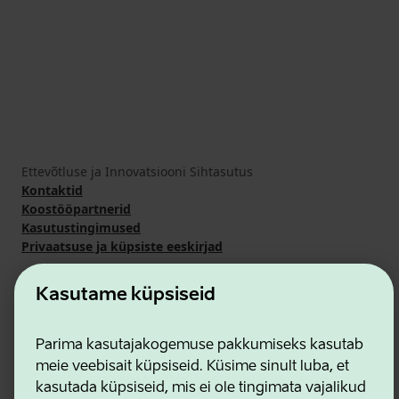
Ettevõtluse ja Innovatsiooni Sihtasutus
Kontaktid
Koostööpartnerid
Kasutustingimused
Privaatsuse ja küpsiste eeskirjad
Kasutame küpsiseid
Parima kasutajakogemuse pakkumiseks kasutab
meie veebisait küpsiseid. Küsime sinult luba, et
kasutada küpsiseid, mis ei ole tingimata vajalikud