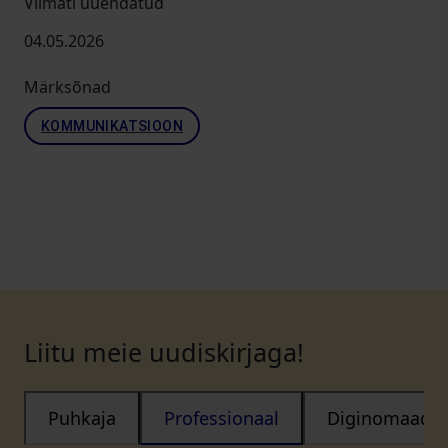
Viimati uuendatud
04.05.2026
Märksõnad
KOMMUNIKATSIOON
Liitu meie uudiskirjaga!
Puhkaja
Professionaal
Diginomaad