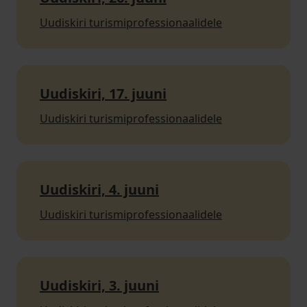
Uudiskiri turismiprofessionaalidele
Uudiskiri, 17. juuni
Uudiskiri turismiprofessionaalidele
Uudiskiri, 4. juuni
Uudiskiri turismiprofessionaalidele
Uudiskiri, 3. juuni