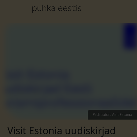
Pildi autor
:
Visit Estonia
Visit Estonia uudiskirjad