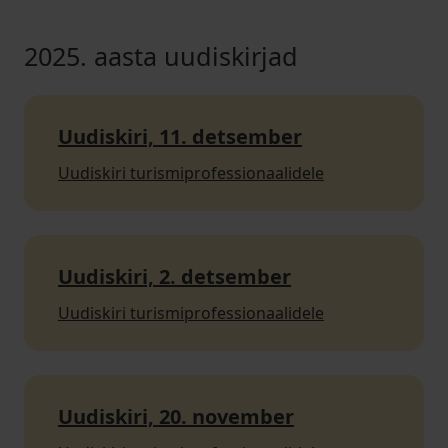
2025. aasta uudiskirjad
Uudiskiri, 11. detsember
Uudiskiri turismiprofessionaalidele
Uudiskiri, 2. detsember
Uudiskiri turismiprofessionaalidele
Uudiskiri, 20. november