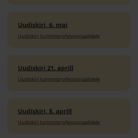
Uudiskiri, 6. mai
Uudiskiri turismiprofessionaalidele
Uudiskiri 21. aprill
Uudiskiri turismiprofessionaalidele
Uudiskiri, 8. aprill
Uudiskiri turismiprofessionaalidele