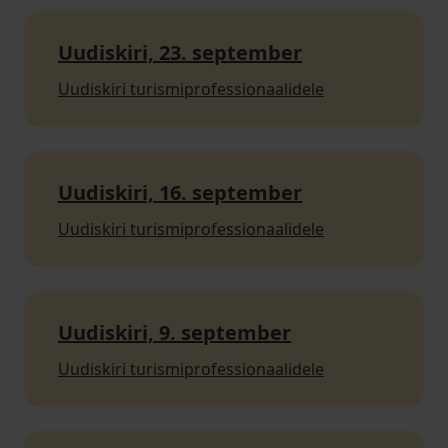
Uudiskiri, 23. september
Uudiskiri turismiprofessionaalidele
Uudiskiri, 16. september
Uudiskiri turismiprofessionaalidele
Uudiskiri, 9. september
Uudiskiri turismiprofessionaalidele