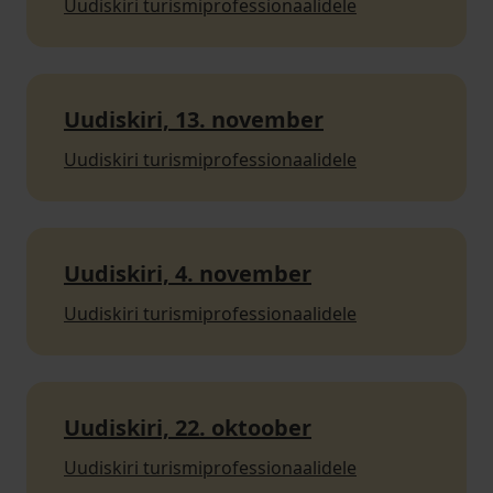
Uudiskiri turismiprofessionaalidele
Uudiskiri, 13. november
Uudiskiri turismiprofessionaalidele
Uudiskiri, 4. november
Uudiskiri turismiprofessionaalidele
Uudiskiri, 22. oktoober
Uudiskiri turismiprofessionaalidele