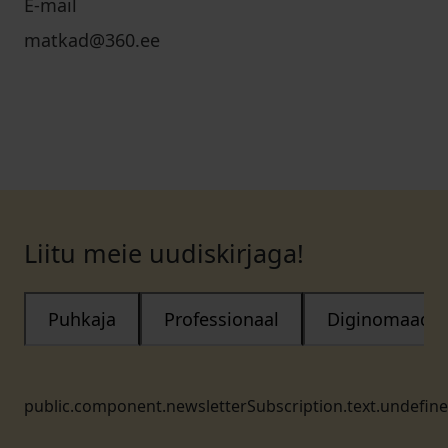
E-mail
matkad@360.ee
Liitu meie uudiskirjaga!
Puhkaja
Professionaal
Diginomaad
public.component.newsletterSubscription.text.undefin