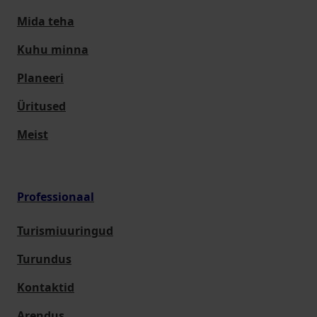
Mida teha
Kuhu minna
Planeeri
Üritused
Meist
Professionaal
Turismiuuringud
Turundus
Kontaktid
Arendus