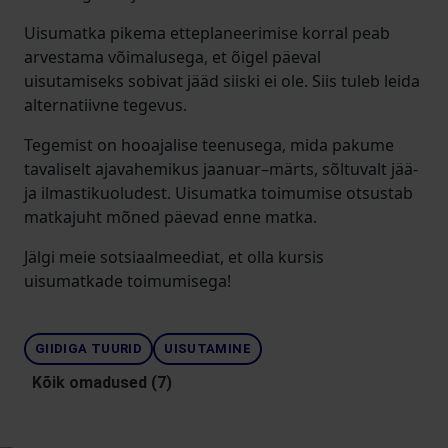
Uisumatka pikema etteplaneerimise korral peab
arvestama võimalusega, et õigel päeval
uisutamiseks sobivat jääd siiski ei ole. Siis tuleb leida
alternatiivne tegevus.
Tegemist on hooajalise teenusega, mida pakume
tavaliselt ajavahemikus jaanuar–märts, sõltuvalt jää-
ja ilmastikuoludest. Uisumatka toimumise otsustab
matkajuht mõned päevad enne matka.
Jälgi meie sotsiaalmeediat, et olla kursis
uisumatkade toimumisega!
GIIDIGA TUURID
UISUTAMINE
Kõik omadused (7)