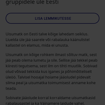
gruppidele üle Eesti
LISA LEMMIKUTESSE
Uisumatk on Eesti talve kõige lahedam seiklus.
Liuelda üle jää saarele või rabalauka käänulistel
kallastel on elamus, mida ei unusta.
Uisumatk on kõige rohkem ilmast sõltuv matk, sest
jää peab olema lumetu ja sile. Sellise jää tekkel peab
kiiresti tegutsema, sest ilm on tihti muutlik. Sobivad
olud võivad tekkida kus iganes ja põhimõtteliselt
üleöö. Talvisel hooajal hoiame jääoludel pidevalt
silma peal ja uisumatka toimumisest anname kohe
teada.
Sobivate jääolude korral korraldame uisumatkasid
rabalaugastel ja ka Väinamere laidude vahel.