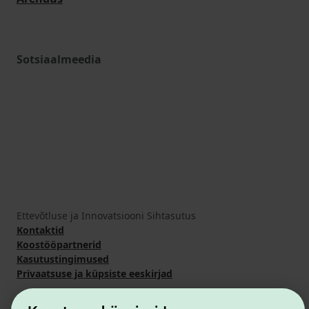
Sotsiaalmeedia
Ettevõtluse ja Innovatsiooni Sihtasutus
Kontaktid
Koostööpartnerid
Kasutustingimused
Privaatsuse ja küpsiste eeskirjad