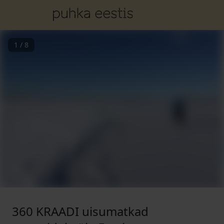
1
/
8
360 KRAADI uisumatkad