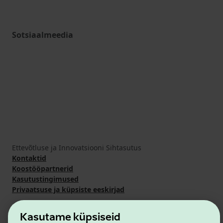
Sotsiaalmeedia
Ettevõtluse ja Innovatsiooni Sihtasutus
Kontaktid
Koostööpartnerid
Kasutustingimused
Privaatsuse ja küpsiste eeskirjad
Kasutame küpsiseid