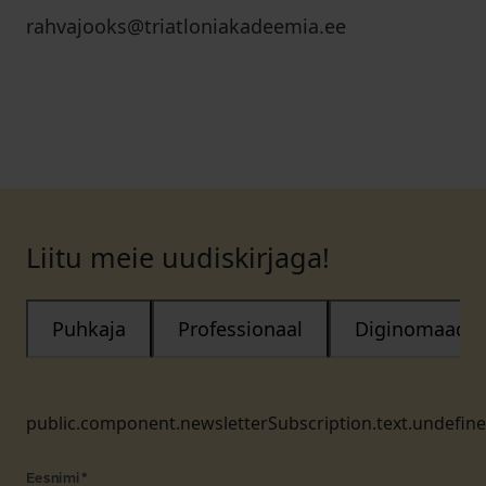
rahvajooks@triatloniakadeemia.ee
Liitu meie uudiskirjaga!
Puhkaja
Professionaal
Diginomaad
public.component.newsletterSubscription.text.undefin
Eesnimi
*