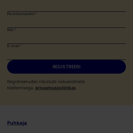
Perekonnanimi
*
Riik
*
E-mail
*
REGISTREERI
Registreerudes nõustute isikuandmete
töötlemisega.
privaatsuspoliitikas
.
Puhkaja