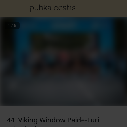
1
/
6
44. Viking Window Paide-Türi