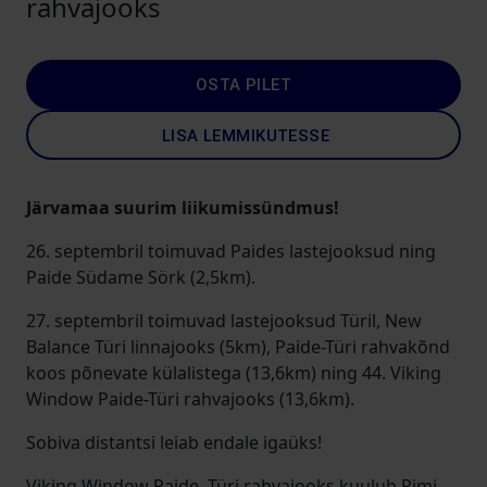
rahvajooks
OSTA PILET
LISA LEMMIKUTESSE
Järvamaa suurim liikumissündmus!
26. septembril toimuvad Paides lastejooksud ning
Paide Südame Sörk (2,5km).
27. septembril toimuvad lastejooksud Türil, New
Balance Türi linnajooks (5km), Paide-Türi rahvakõnd
koos põnevate külalistega (13,6km) ning 44. Viking
Window Paide-Türi rahvajooks (13,6km).
Sobiva distantsi leiab endale igaüks!
Viking Window Paide -Türi rahvajooks kuulub Rimi