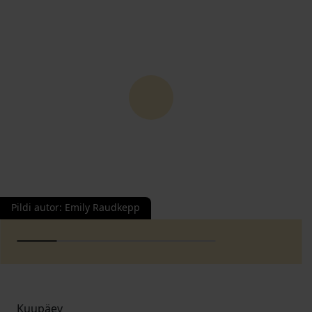
Pildi autor
:
Emily Raudkepp
Kuupäev