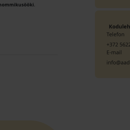
hommikusööki
.
Koduleh
Telefon
+372 562
E-mail
info@aad