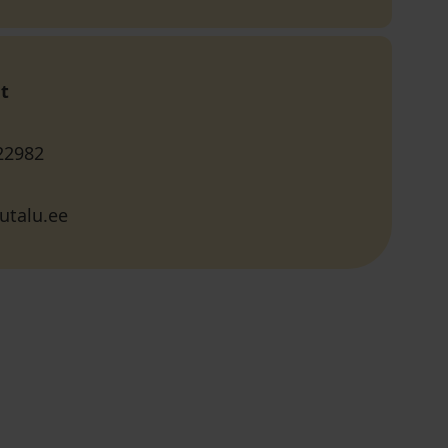
t
22982
utalu.ee