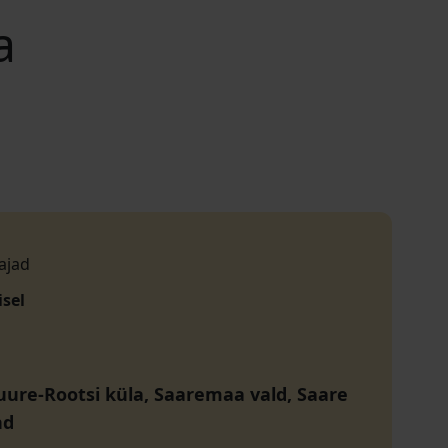
a
ajad
isel
uure-Rootsi küla, Saaremaa vald, Saare
nd