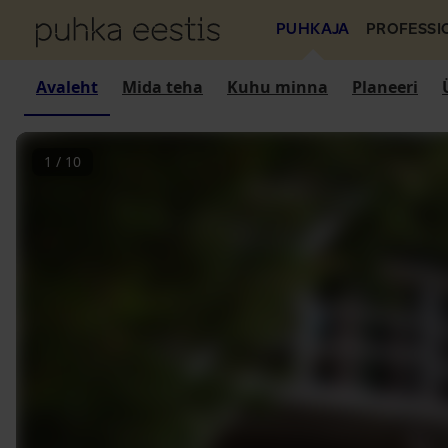
PUHKAJA
PROFESSI
Avaleht
Mida teha
Kuhu minna
Planeeri
1
/
10