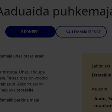
Aaduaida puhkemaj
BRONEERI
LISA LEMMIKUTESSE
temaja ühes otsas eraldi
Lahtioleku
gamistuba. Ühes, rõduga
Ettetellim
ele. Teises toas on voodid
raldatud. Allkorrusel on
Asukoht
aneb uks
terassile
.
Aadu, S
võimalik parkida maja
maako