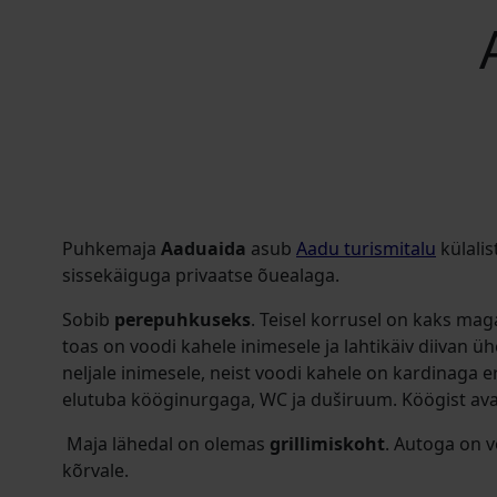
Puhkemaja
Aaduaida
asub
Aadu turismitalu
külalis
sissekäiguga privaatse õuealaga.
Sobib
perepuhkuseks
. Teisel korrusel on kaks ma
toas on voodi kahele inimesele ja lahtikäiv diivan üh
neljale inimesele, neist voodi kahele on kardinaga e
elutuba kööginurgaga, WC ja duširuum. Köögist av
Maja lähedal on olemas
grillimiskoht
. Autoga on 
kõrvale.