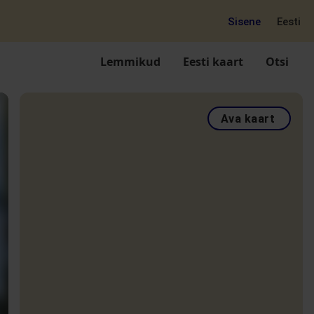
Sisene
Eesti
Lemmikud
Eesti kaart
Otsi
Ava kaart