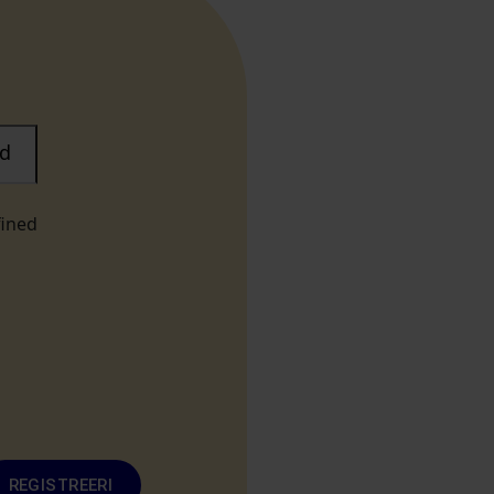
d
fined
REGISTREERI