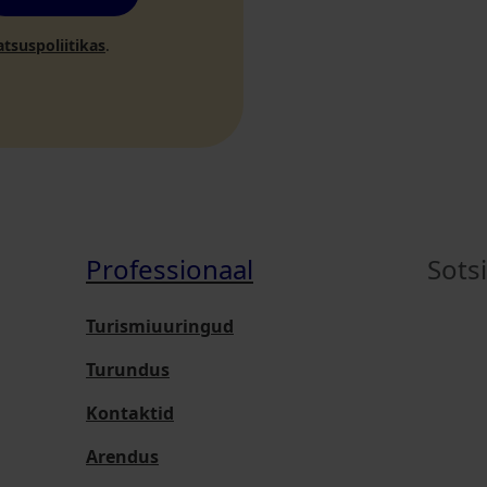
atsuspoliitikas
.
Professionaal
Sots
Turismiuuringud
Turundus
Kontaktid
Arendus