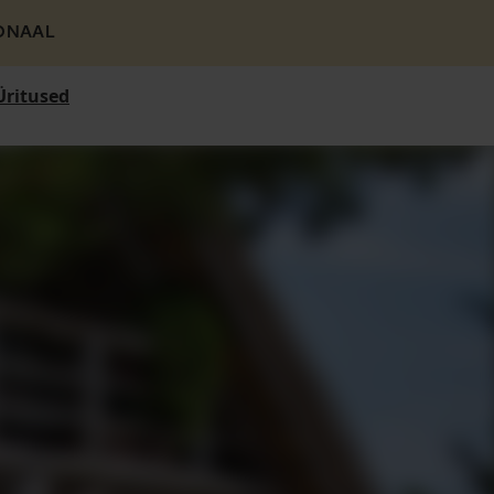
ONAAL
Üritused