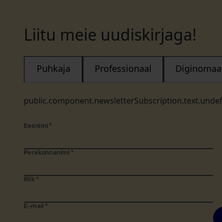
Liitu meie uudiskirjaga!
Puhkaja
Professionaal
Diginomaa
public.component.newsletterSubscription.text.unde
Eesnimi
*
Perekonnanimi
*
Riik
*
E-mail
*