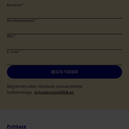
Eesnimi
*
Perekonnanimi
*
Riik
*
E-mail
*
REGISTREERI
Registreerudes nõustute isikuandmete
töötlemisega.
privaatsuspoliitikas
.
Puhkaja