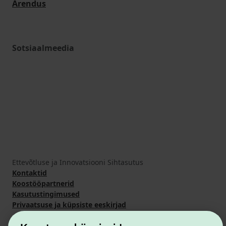
Arendus
Sotsiaalmeedia
Ettevõtluse ja Innovatsiooni Sihtasutus
Kontaktid
Koostööpartnerid
Kasutustingimused
Privaatsuse ja küpsiste eeskirjad