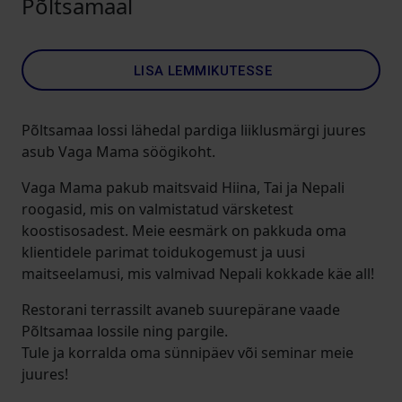
Põltsamaal
LISA LEMMIKUTESSE
Põltsamaa lossi lähedal pardiga liiklusmärgi juures
asub Vaga Mama söögikoht.
Vaga Mama pakub maitsvaid Hiina, Tai ja Nepali
roogasid, mis on valmistatud värsketest
koostisosadest. Meie eesmärk on pakkuda oma
klientidele parimat toidukogemust ja uusi
maitseelamusi, mis valmivad Nepali kokkade käe all!
Restorani terrassilt avaneb suurepärane vaade
Põltsamaa lossile ning pargile.
Tule ja korralda oma sünnipäev või seminar meie
juures!