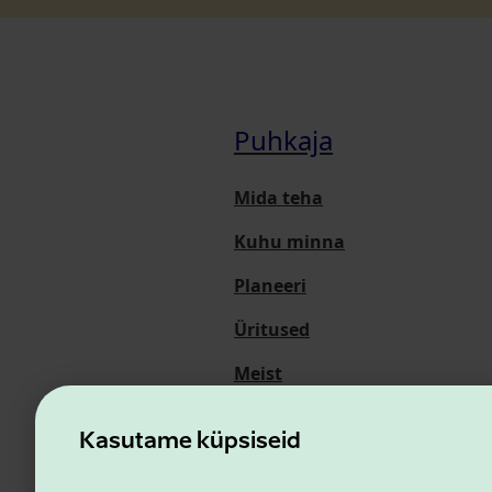
Puhkaja
Mida teha
Kuhu minna
Planeeri
Üritused
Meist
Kasutame küpsiseid