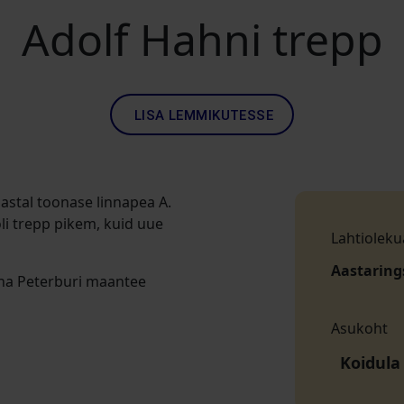
Adolf Hahni trepp
LISA LEMMIKUTESSE
astal toonase linnapea A.
oli trepp pikem, kuid uue
Lahtioleku
Aastaring
na Peterburi maantee
Asukoht
Koidula