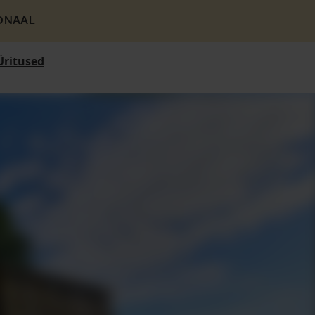
ONAAL
Üritused