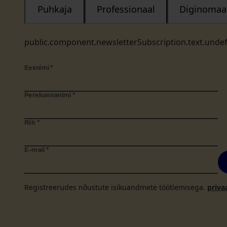
Puhkaja
Professionaal
Diginomaa
public.component.newsletterSubscription.text.unde
Eesnimi
*
Perekonnanimi
*
Riik
*
E-mail
*
Registreerudes nõustute isikuandmete töötlemisega.
priva