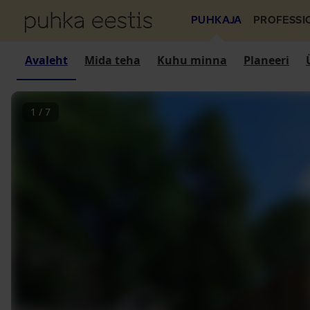
PUHKAJA
PROFESSI
Avaleht
Mida teha
Kuhu minna
Planeeri
1
/
7