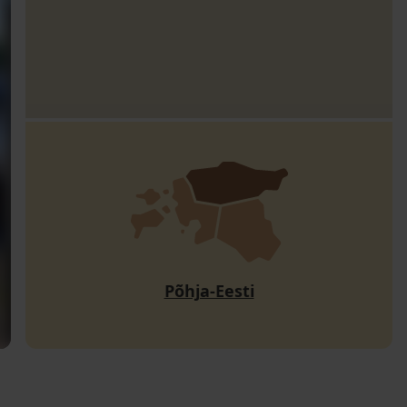
Põhja-Eesti