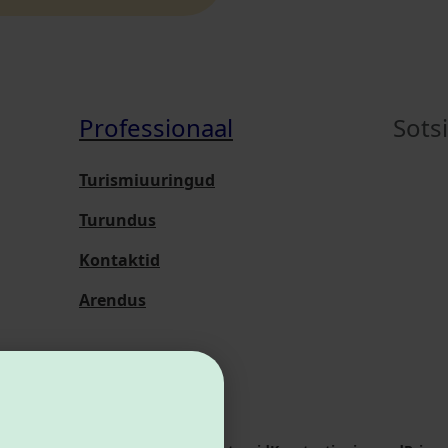
Professionaal
Sots
Turismiuuringud
Turundus
Kontaktid
Arendus