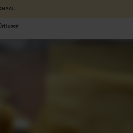
ONAAL
Üritused