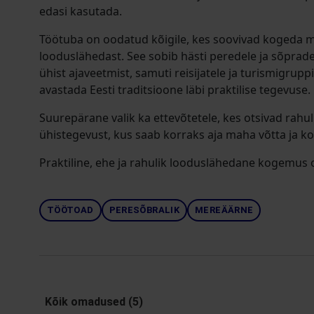
edasi kasutada.
Töötuba on oodatud kõigile, kes soovivad kogeda m
looduslähedast. See sobib hästi peredele ja sõprade
ühist ajaveetmist, samuti reisijatele ja turismigrupp
avastada Eesti traditsioone läbi praktilise tegevuse.
Suurepärane valik ka ettevõtetele, kes otsivad rahu
ühistegevust, kus saab korraks aja maha võtta ja ko
Praktiline, ehe ja rahulik looduslähedane kogemus
TÖÖTOAD
PERESÕBRALIK
MEREÄÄRNE
Kõik omadused (5)