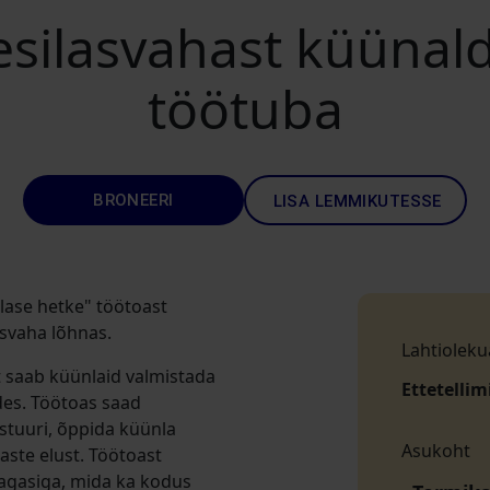
esilasvahast küünal
töötuba
BRONEERI
LISA LEMMIKUTESSE
lase hetke" töötoast
asvaha lõhnas.
Lahtioleku
t saab küünlaid valmistada
Ettetellim
ides. Töötoas saad
stuuri, õppida küünla
Asukoht
aste elust. Töötoast
agasiga, mida ka kodus