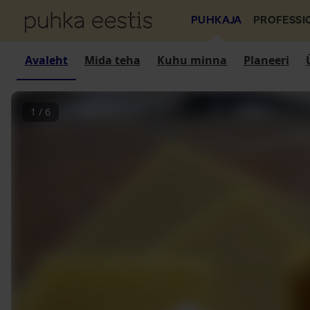
PUHKAJA
PROFESSI
Avaleht
Mida teha
Kuhu minna
Planeeri
1
/
6