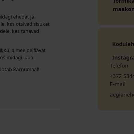
Tormika
maako
idagi ehedat ja
le, kes otsivad sisukat
idele, kes tahavad
Koduleh
likku ja meeldejäävat
Instag
os midagi luua.
Telefon
 ootab Pärnumaal!
+372 534
E-mail
aeglaneh