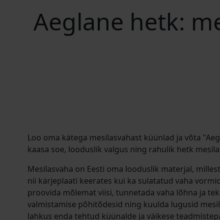
Aeglane hetk: m
Loo oma kätega mesilasvahast küünlad ja võta "Aeg
kaasa soe, looduslik valgus ning rahulik hetk mesil
Mesilasvaha on Eesti oma looduslik materjal, milles
nii kärjeplaati keerates kui ka sulatatud vaha vorm
proovida mõlemat viisi, tunnetada vaha lõhna ja tek
valmistamise põhitõdesid ning kuulda lugusid mesil
lahkus enda tehtud küünalde ja väikese teadmistep