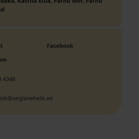
daka, Kastna küla, Pärnu linn, Pärnu
nd
t
Facebook
ram
4 4348
etk@aeglanehetk.ee