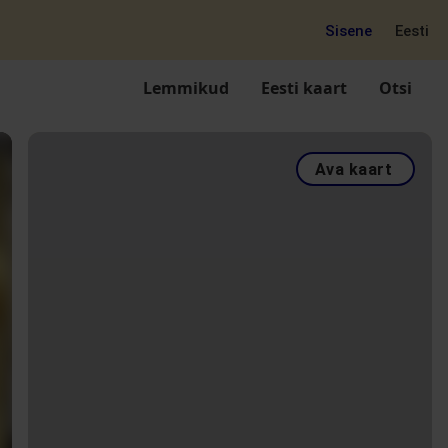
Sisene
Eesti
Lemmikud
Eesti kaart
Otsi
Ava kaart