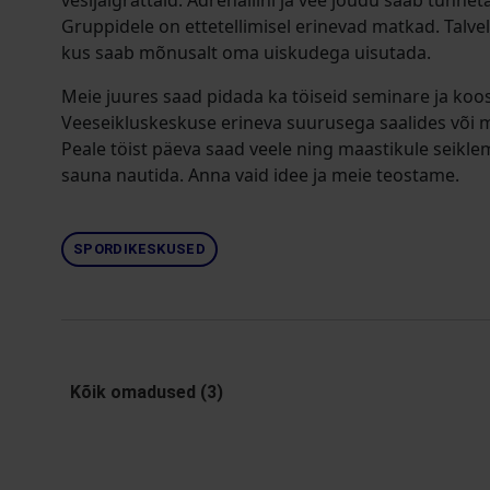
vesijalgrattaid. Adrenaliini ja vee jõudu saab tunne
Gruppidele on ettetellimisel erinevad matkad. Talve
kus saab mõnusalt oma uiskudega uisutada.
Meie juures saad pidada ka töiseid seminare ja koo
Veeseikluskeskuse erineva suurusega saalides või me
Peale töist päeva saad veele ning maastikule seikl
sauna nautida. Anna vaid idee ja meie teostame.
SPORDIKESKUSED
Kõik omadused (3)