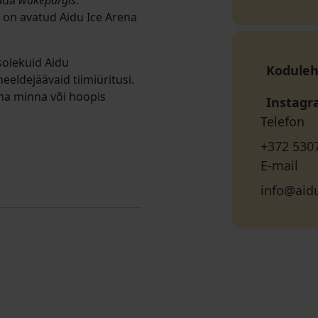
tada
wakepargis
.
l on avatud Aidu Ice Arena
solekuid Aidu
Koduleh
eldejäävaid tiimiüritusi.
ema minna või hoopis
Instag
Telefon
+372 530
E-mail
info@aid