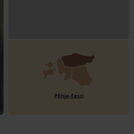
Põhja-Eesti