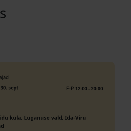
s
ajad
 30. sept
E-P
12:00 - 20:00
idu küla, Lüganuse vald, Ida-Viru
nd