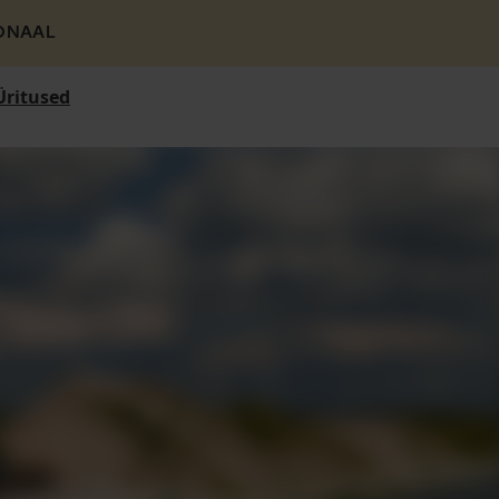
ONAAL
Üritused