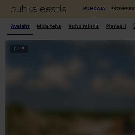
PUHKAJA
PROFESSI
Avaleht
Mida teha
Kuhu minna
Planeeri
1
/
15