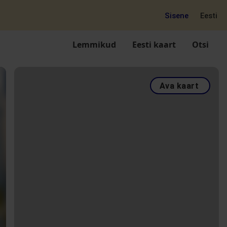
Sisene
Eesti
Lemmikud
Eesti kaart
Otsi
Ava kaart