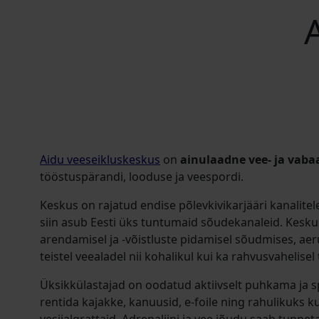
Aidu veeseikluskeskus
on
ainulaadne vee- ja vaba
tööstuspärandi, looduse ja veespordi.
Keskus on rajatud endise põlevkivikarjääri kanalitele
siin asub Eesti üks tuntumaid sõudekanaleid. Kesk
arendamisel ja -võistluste pidamisel sõudmises, aeru
teistel veealadel nii kohalikul kui ka rahvusvahelisel
Üksikkülastajad on oodatud aktiivselt puhkama ja s
rentida kajakke, kanuusid, e-foile ning rahulikuks 