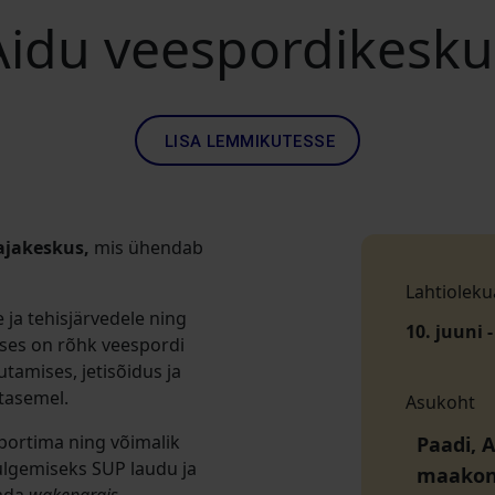
Aidu veespordikesku
LISA LEMMIKUTESSE
ajakeskus,
mis ühendab
Lahtioleku
 ja tehisjärvedele ning
10. juuni -
uses on rõhk veespordi
tamises, jetisõidus ja
 tasemel.
Asukoht
portima ning võimalik
Paadi, A
kulgemiseks SUP laudu ja
maako