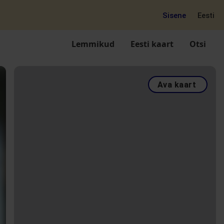
Sisene
Eesti
Lemmikud
Eesti kaart
Otsi
Ava kaart