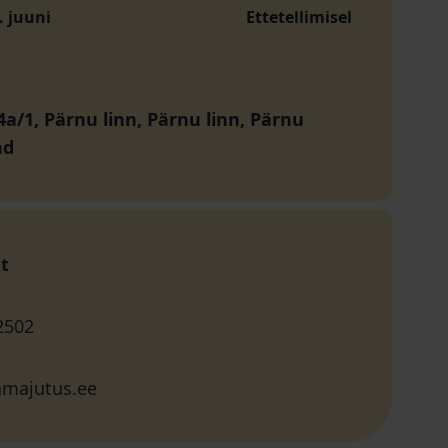
. juuni
Ettetellimisel
4a/1, Pärnu linn, Pärnu linn, Pärnu
nd
t
2502
amajutus.ee