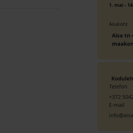
1. mai - 14
Asukoht
Aisa tn 
maako
Koduleh
Telefon
+372 504
E-mail
info@ais