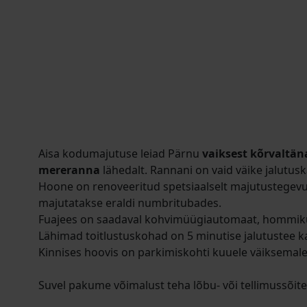
Aisa kodumajutuse leiad Pärnu
vaiksest kõrvaltän
mereranna
lähedalt. Rannani on vaid väike jalutusk
Hoone on renoveeritud spetsiaalselt majutustegevu
majutatakse eraldi numbritubades.
Fuajees on saadaval kohvimüügiautomaat, hommiku
Lähimad toitlustuskohad on 5 minutise jalutustee k
Kinnises hoovis on parkimiskohti kuuele väiksemale
Suvel pakume võimalust teha lõbu- või tellimussõite