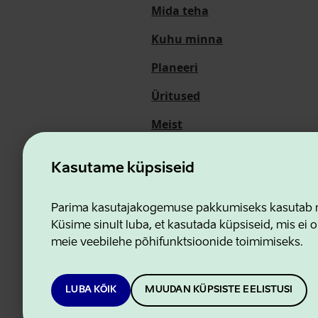
Mida teha
Kuhu minna
Planeeri
Üritused
Meist
Kasutame küpsiseid
Ettevõtluse ja Innovatsioon
Parima kasutajakogemuse pakkumiseks kasutab me
Küsime sinult luba, et kasutada küpsiseid, mis ei o
meie veebilehe põhifunktsioonide toimimiseks.
LUBA KÕIK
MUUDAN KÜPSISTE EELISTUSI