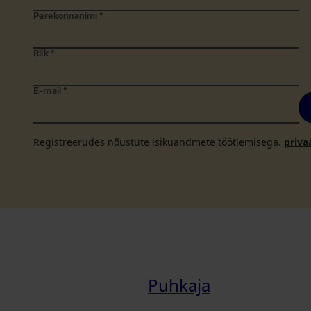
Perekonnanimi
*
Riik
*
E-mail
*
Registreerudes nõustute isikuandmete töötlemisega.
priva
Puhkaja