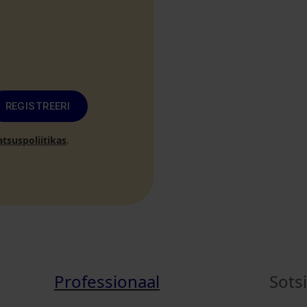
REGISTREERI
atsuspoliitikas
.
Professionaal
Sots