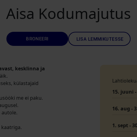
Aisa Kodumajutus
BRONEERI
LISA LEMMIKUTESSE
avast, kesklinna ja
äik.
Lahtioleku
seks, külastajaid
15. juuni 
sööki me ei paku.
augusel.
16. aug - 
 autole.
1. sept - 3
 kaatriga.