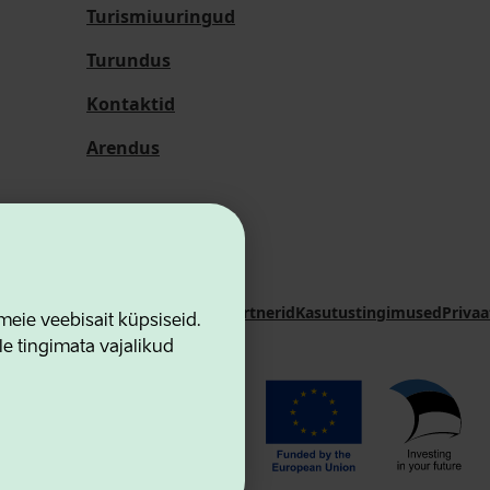
Turismiuuringud
Turundus
Kontaktid
Arendus
i Sihtasutus
Kontaktid
Koostööpartnerid
Kasutustingimused
Privaa
ie veebisait küpsiseid.
le tingimata vajalikud