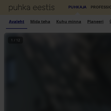
PUHKAJA
PROFESSI
Avaleht
Mida teha
Kuhu minna
Planeeri
1
/
12