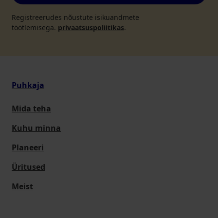
Registreerudes nõustute isikuandmete
töötlemisega.
privaatsuspoliitikas
.
Puhkaja
Mida teha
Kuhu minna
Planeeri
Üritused
Meist