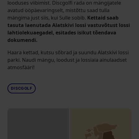
looduses viibimist. Discgolfi rada on mängijatele
avatud ööpäevaringselt, mistõttu saad tulla
mängima just siis, kui Sulle sobib.
Kettaid saab
tasuta laenutada Alatskivi lossi vastuvõtust lossi
lahtiolekuaegadel, esitades isikut tõendava
dokumendi.
Haara kettad, kutsu sõbrad ja suundu Alatskivi lossi
parki. Naudi mängu, loodust ja lossiaia ainulaadset
atmosfääri!
DISCGOLF