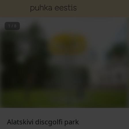
1
/
8
Alatskivi discgolfi park