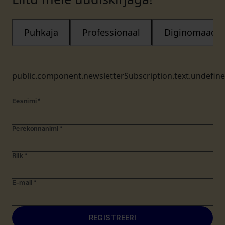
Puhkaja
Professionaal
Diginomaad
public.component.newsletterSubscription.text.undefin
Eesnimi
*
Perekonnanimi
*
Riik
*
E-mail
*
REGISTREERI