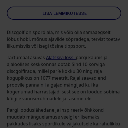
LISA LEMMIKUTESSE
Discgolf on spordiala, mis võib olla samaaegselt
lõbus hobi, mõnus ajaviide sõpradega, tervist toetav
liikumisviis või isegi tõsine tippsport.
Tartumaal asuvas
Alatskivi lossi
pargi kaunis ja
ajaloolises keskkonnas ootab Sind 10 korviga
discgolfirada, millel par’e kokku 30 ning raja
kogupikkus on 1077 meetrit. Rajal saavad end
proovile panna nii algajad mängijad kui ka
kogenumad harrastajad, sest see on loodud sobima
kõigile vanuserühmadele ja tasemetele.
Pargi looduslähedane ja inspireeriv õhkkond
muudab mänguelamuse veelgi erilisemaks,
pakkudes lisaks sportlikule väljakutsele ka rahulikku