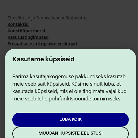
Ettevõtluse ja Innovatsiooni Sihtasutus
Kontaktid
Koostööpartnerid
Kasutustingimused
Privaatsuse ja küpsiste eeskirjad
Kasutame küpsiseid
Parima kasutajakogemuse pakkumiseks kasutab
meie veebisait küpsiseid. Küsime sinult luba, et
kasutada küpsiseid, mis ei ole tingimata vajalikud
meie veebilehe põhifunktsioonide toimimiseks.
LUBA KÕIK
MUUDAN KÜPSISTE EELISTUSI