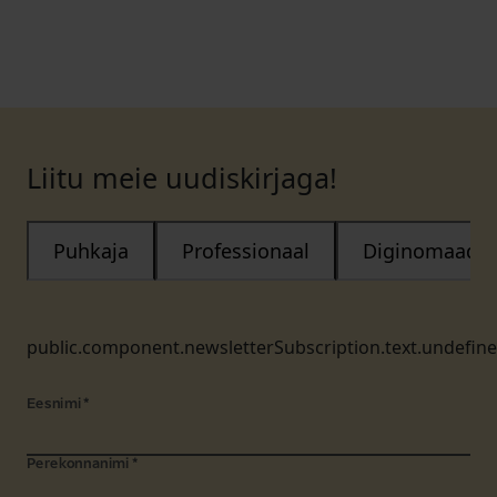
Liitu meie uudiskirjaga!
Puhkaja
Professionaal
Diginomaad
public.component.newsletterSubscription.text.undefin
Eesnimi
*
Perekonnanimi
*