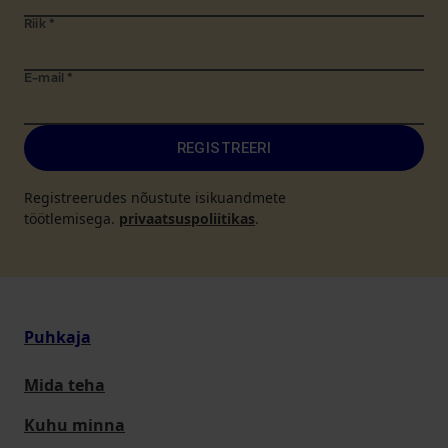
Riik
*
E-mail
*
REGISTREERI
Registreerudes nõustute isikuandmete
töötlemisega.
privaatsuspoliitikas
.
Puhkaja
Mida teha
Kuhu minna