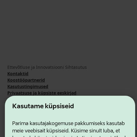
Ettevõtluse ja Innovatsiooni Sihtasutus
Kontaktid
Koostööpartnerid
Kasutustingimused
Privaatsuse ja küpsiste eeskirjad
Kasutame küpsiseid
Parima kasutajakogemuse pakkumiseks kasutab
meie veebisait küpsiseid. Küsime sinult luba, et