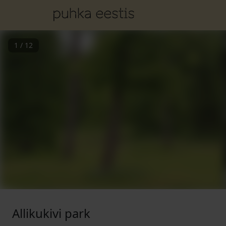
1
/
12
Allikukivi park