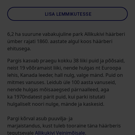
LISA LEMMIKUTESSE
6,2 ha suurune vabakujuline park Allikukivi häärberi
ümber rajati 1860. aastate algul koos häärberi
ehitusega.
Pargis kasvab praegu kokku 38 liiki puid ja põõsaid,
neist 19 võõramaist liiki, nende hulgas nt Euroopa
lehis, Kanada leeder, hall nulg, valge mänd. Puid on
mitmes vanuses. Leidub üle 100 aasta vanuseid,
nende hulgas mõisaaegsed pärnaalleed, aga
ka 1970ndatest pärit puid, kui parki istutati
hulgaliselt noori nulge, mände ja kaskesid.
Pargi kõrval asub puuvilja- ja
marjaistandus, kust tuleb tooraine täna häärberis
tegutsevale
Allikukivi Veinimõisale
.