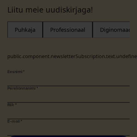
Liitu meie uudiskirjaga!
Puhkaja
Professionaal
Diginomaad
public.component.newsletterSubscription.text.undefin
Eesnimi
*
Perekonnanimi
*
Riik
*
E-mail
*