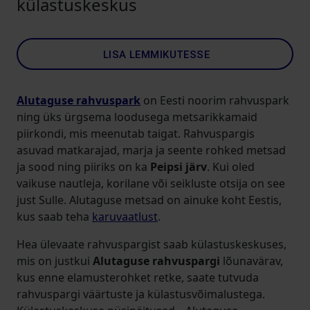
külastuskeskus
LISA LEMMIKUTESSE
Alutaguse rahvuspark
on Eesti noorim rahvuspark
ning üks ürgsema loodusega metsarikkamaid
piirkondi, mis meenutab taigat. Rahvuspargis
asuvad matkarajad, marja ja seente rohked metsad
ja sood ning piiriks on ka
Peipsi järv
. Kui oled
vaikuse nautleja, korilane või seikluste otsija on see
just Sulle. Alutaguse metsad on ainuke koht Eestis,
kus saab teha
karuvaatlust
.
Hea ülevaate rahvuspargist saab külastuskeskuses,
mis on justkui
Alutaguse rahvuspargi
lõunavärav,
kus enne elamusterohket retke, saate tutvuda
rahvuspargi väärtuste ja külastusvõimalustega.