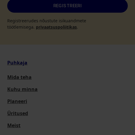
REGISTREERI
Registreerudes nõustute isikuandmete
töötlemisega.
privaatsuspoliitikas
.
Puhkaja
Mida teha
Kuhu minna
Planeeri
Üritused
Meist