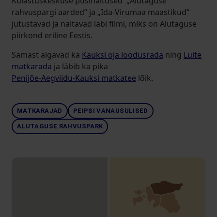
Külastuskeskuse püsinäitused „Alutaguse
rahvuspargi aarded“ ja „Ida-Virumaa maastikud“
jutustavad ja näitavad läbi filmi, miks on Alutaguse
piirkond eriline Eestis.
Samast algavad ka
Kauksi oja loodusrada
ning
Luite
matkarada
ja läbib ka pika
Penijõe-Aegviidu-Kauksi matkatee
lõik.
MATKARAJAD
PEIPSI VANAUSULISED
ALUTAGUSE RAHVUSPARK