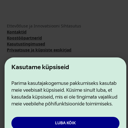
Ettevõtluse ja Innovatsiooni Sihtasutus
Kontaktid
Koostööpartnerid
Kasutustingimused
Privaatsuse ja küpsiste eeskirjad
Kasutame küpsiseid
Parima kasutajakogemuse pakkumiseks kasutab
meie veebisait küpsiseid. Küsime sinult luba, et
kasutada küpsiseid, mis ei ole tingimata vajalikud
meie veebilehe põhifunktsioonide toimimiseks.
LUBA KÕIK