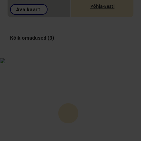
Põhja-Eesti
Ava kaart
Kõik omadused (3)