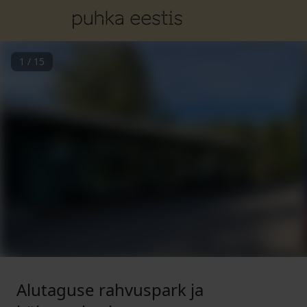
1
/
15
Alutaguse rahvuspark ja