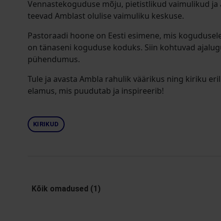
Vennastekoguduse mõju, pietistlikud vaimulikud ja ä
teevad Amblast olulise vaimuliku keskuse.
Pastoraadi hoone on Eesti esimene, mis kogudusele 
on tänaseni koguduse koduks. Siin kohtuvad ajalugu
pühendumus.
Tule ja avasta Ambla rahulik väärikus ning kiriku er
elamus, mis puudutab ja inspireerib!
KIRIKUD
Kõik omadused (1)