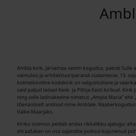
Ambla
Ambla kirik, Järvamaa vanim kogudus, pakub Sulle a
vaimuloo ja arhitektuuripärandi südamesse. 13. saj
kolmelööviline kodakirik on valgusküllane ja väärik
said paljud teised Kesk- ja Põhja-Eesti kirikud. Kirik 
ning selle ladinakeelne nimetus „Ampla Maria“ ehk 
tõenäoliselt andnud nime Amblale. Naaberkogudus
Väike-Maarjaks.
Kiriku sisemus peidab endas rikkalikku ajalugu: altar
vitraažaken on osa sajandite jooksul kujunenud püh