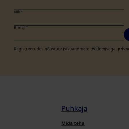
Riik
*
E-mail
*
Registreerudes nõustute isikuandmete töötlemisega.
priva
Puhkaja
Mida teha