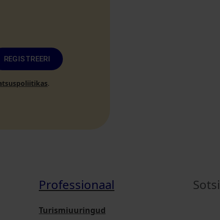
REGISTREERI
atsuspoliitikas
.
Professionaal
Sots
Turismiuuringud