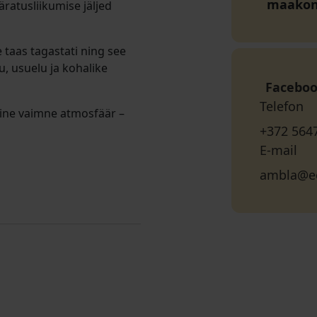
maako
ratusliikumise jäljed
taas tagastati ning see
, usuelu ja kohalike
Facebo
Telefon
iline vaimne atmosfäär –
+372 564
E-mail
ambla@ee