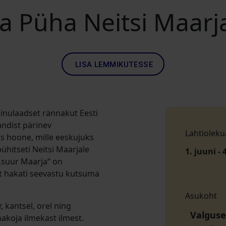
 Püha Neitsi Maarja
LISA LEMMIKUTESSE
inulaadset rännakut Eesti
andist pärinev
Lahtioleku
as hoone, mille eeskujuks
pühitseti Neitsi Maarjale
1. juuni - 
„suur Maarja“ on
t hakati seevastu kutsuma
Asukoht
, kantsel, orel ning
Valguse 
akoja ilmekast ilmest.