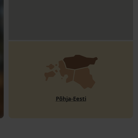
Põhja-Eesti