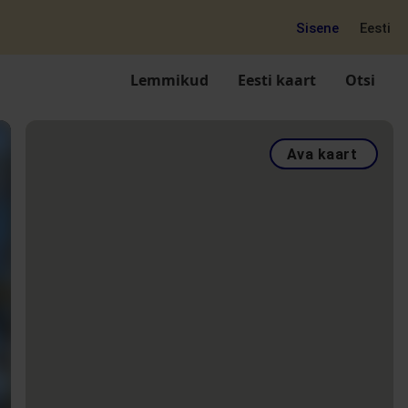
Sisene
Eesti
Lemmikud
Eesti kaart
Otsi
Ava kaart