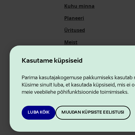
Kuhu minna
Planeeri
Üritused
Meist
Kasutame küpsiseid
Ettevõtluse ja Innovatsioon
Parima kasutajakogemuse pakkumiseks kasutab me
Küsime sinult luba, et kasutada küpsiseid, mis ei o
meie veebilehe põhifunktsioonide toimimiseks.
LUBA KÕIK
MUUDAN KÜPSISTE EELISTUSI