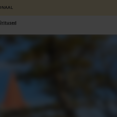
ONAAL
Üritused