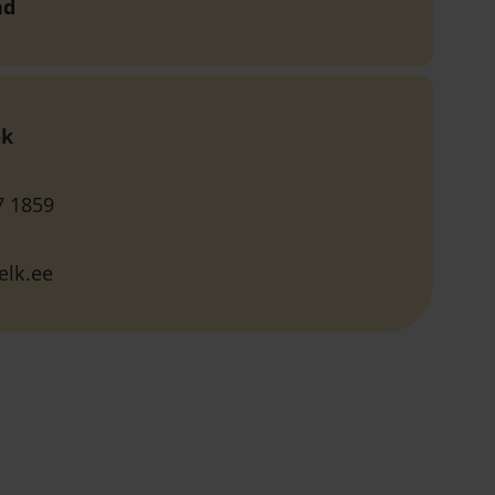
nd
ok
7 1859
lk.ee