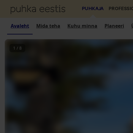
PUHKAJA
PROFESSI
Avaleht
Mida teha
Kuhu minna
Planeeri
1
/
8