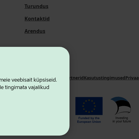
Turundus
Kontaktid
Arendus
i Sihtasutus
Kontaktid
Koostööpartnerid
Kasutustingimused
Privaa
ie veebisait küpsiseid.
le tingimata vajalikud