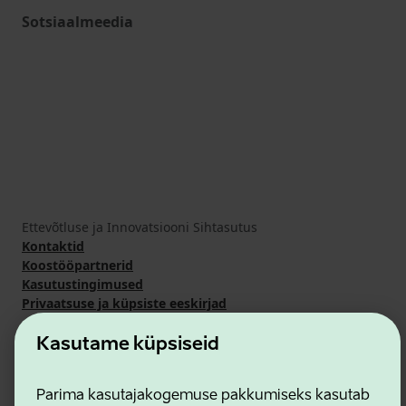
Sotsiaalmeedia
Ettevõtluse ja Innovatsiooni Sihtasutus
Kontaktid
Koostööpartnerid
Kasutustingimused
Privaatsuse ja küpsiste eeskirjad
Kasutame küpsiseid
Parima kasutajakogemuse pakkumiseks kasutab