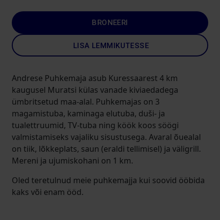
BRONEERI
LISA LEMMIKUTESSE
Andrese Puhkemaja asub Kuressaarest 4 km
kaugusel Muratsi külas vanade kiviaedadega
ümbritsetud maa-alal. Puhkemajas on 3
magamistuba, kaminaga elutuba, duši- ja
tualettruumid, TV-tuba ning köök koos söögi
valmistamiseks vajaliku sisustusega. Avaral õuealal
on tiik, lõkkeplats, saun (eraldi tellimisel) ja väligrill.
Mereni ja ujumiskohani on 1 km.
Oled teretulnud meie puhkemajja kui soovid ööbida
kaks või enam ööd.