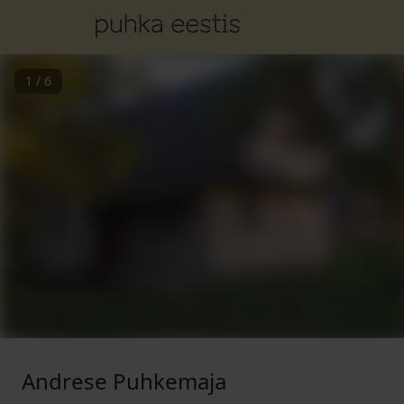
1
/
6
Andrese Puhkemaja