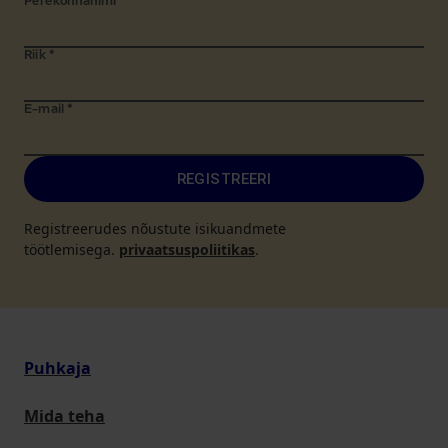
Perekonnanimi
*
Riik
*
E-mail
*
REGISTREERI
Registreerudes nõustute isikuandmete
töötlemisega.
privaatsuspoliitikas
.
Puhkaja
Mida teha