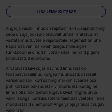
LISA LEMMIKUTESSE
Angerja vasall-linnus on rajatud 14.–15. sajandil ning
seda on aja jooksul korduvalt ümber ehitatud, et
vastata muutuvatele vajadustele. Tegemist on ühe
Raplamaa vanima kiviehitisega, mille algne
funktsioon ei olnud niivõrd kaitseline, vaid pigem
kindlustatud eluhoone.
Arvatavasti Liivi sõjas hävinud linnusest on
tänapäeval säilinud kõrged müüriosad, osaliselt
varisenud soklikorrus ning märkimisväärne osa
põhikorruse paksudest kivimüüridest. Kunagine
linnus oli ümbritsetud tugeva kivist ringmüüri ja
vallikraaviga. Kaitsesüsteemi täiendas veetõke, mille
moodustasid ühelt poolt Angerja oja ja teisalt sügav
vallikraav.