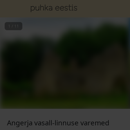
1
/
11
Angerja vasall-linnuse varemed