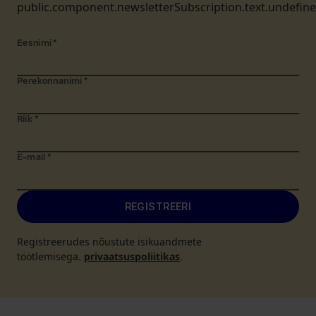
public.component.newsletterSubscription.text.undefin
Eesnimi
*
Perekonnanimi
*
Riik
*
E-mail
*
REGISTREERI
Registreerudes nõustute isikuandmete
töötlemisega.
privaatsuspoliitikas
.