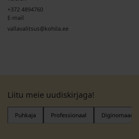
+372 4894760
E-mail
vallavalitsus@kohila.ee
Liitu meie uudiskirjaga!
Puhkaja
Professionaal
Diginomaad