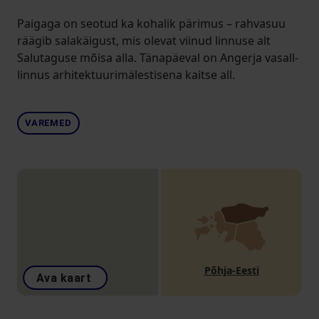
Paigaga on seotud ka kohalik pärimus – rahvasuu
räägib salakäigust, mis olevat viinud linnuse alt
Salutaguse mõisa alla. Tänapäeval on Angerja vasall-
linnus arhitektuurimälestisena kaitse all.
VAREMED
Põhja-Eesti
Ava kaart