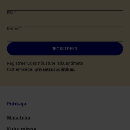
Riik
*
E-mail
*
REGISTREERI
Registreerudes nõustute isikuandmete
töötlemisega.
privaatsuspoliitikas
.
Puhkaja
Mida teha
Kuhu minna