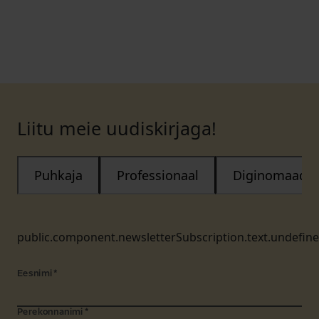
Liitu meie uudiskirjaga!
Puhkaja
Professionaal
Diginomaad
public.component.newsletterSubscription.text.undefin
Eesnimi
*
Perekonnanimi
*