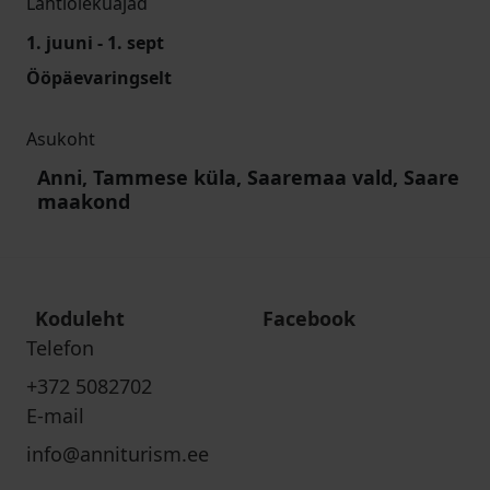
Lahtiolekuajad
1. juuni - 1. sept
Ööpäevaringselt
Asukoht
Anni, Tammese küla, Saaremaa vald, Saare
maakond
Koduleht
Facebook
Telefon
+372 5082702
E-mail
info@anniturism.ee