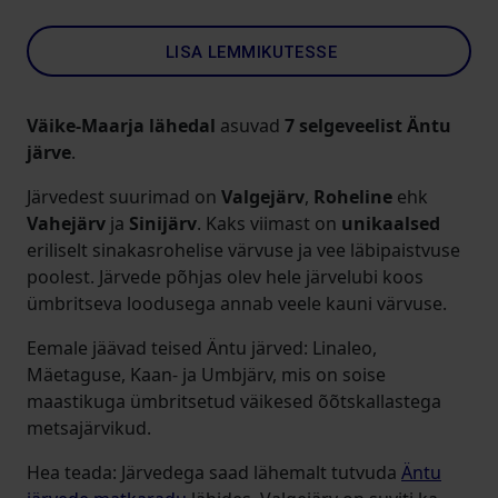
LISA LEMMIKUTESSE
Väike-Maarja lähedal
asuvad
7 selgeveelist Äntu
järve
.
Järvedest suurimad on
Valgejärv
,
Roheline
ehk
Vahejärv
ja
Sinijärv
. Kaks viimast on
unikaalsed
eriliselt sinakasrohelise värvuse ja vee läbipaistvuse
poolest. Järvede põhjas olev hele järvelubi koos
ümbritseva loodusega annab veele kauni värvuse.
Eemale jäävad teised Äntu järved: Linaleo,
Mäetaguse, Kaan- ja Umbjärv, mis on soise
maastikuga ümbritsetud väikesed õõtskallastega
metsajärvikud.
Hea teada: Järvedega saad lähemalt tutvuda
Äntu