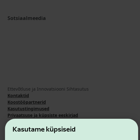
Sotsiaalmeedia
Ettevõtluse ja Innovatsiooni Sihtasutus
Kontaktid
Koostööpartnerid
Kasutustingimused
Privaatsuse ja küpsiste eeskirjad
Kasutame küpsiseid