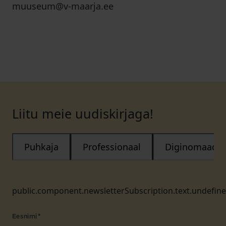
muuseum@v-maarja.ee
Liitu meie uudiskirjaga!
Puhkaja
Professionaal
Diginomaad
public.component.newsletterSubscription.text.undefin
Eesnimi
*