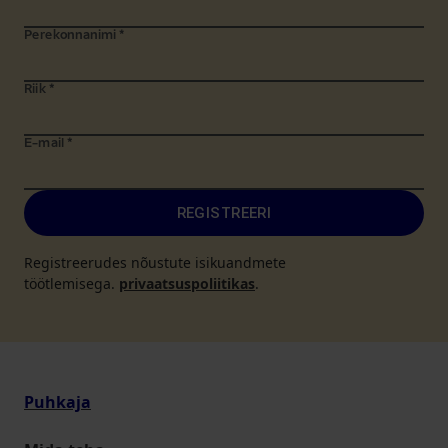
Perekonnanimi
*
Riik
*
E-mail
*
REGISTREERI
Registreerudes nõustute isikuandmete
töötlemisega.
privaatsuspoliitikas
.
Puhkaja