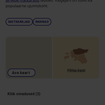
järvede matkaradu
läbides. Valgejärv on suviti ka
populaarne ujumiskoht.
MATKARAJAD
RANNAD
Põhja-Eesti
Ava kaart
Kõik omadused (3)