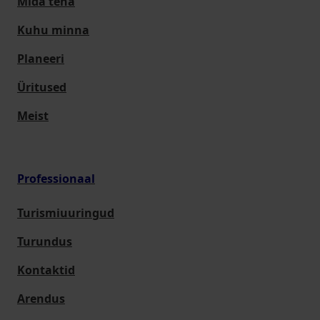
Mida teha
Kuhu minna
Planeeri
Üritused
Meist
Professionaal
Turismiuuringud
Turundus
Kontaktid
Arendus