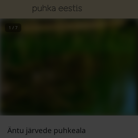
1
/
7
Äntu järvede puhkeala