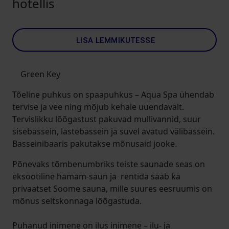
hotellis
LISA LEMMIKUTESSE
Green Key
Tõeline puhkus on spaapuhkus – Aqua Spa ühendab
tervise ja vee ning mõjub kehale uuendavalt.
Tervislikku lõõgastust pakuvad mullivannid, suur
sisebassein, lastebassein ja suvel avatud välibassein.
Basseinibaaris pakutakse mõnusaid jooke.
Põnevaks tõmbenumbriks teiste saunade seas on
eksootiline hamam-saun ja rentida saab ka
privaatset Soome sauna, mille suures eesruumis on
mõnus seltskonnaga lõõgastuda.
Puhanud inimene on ilus inimene – ilu- ja