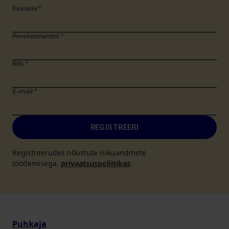
Eesnimi
*
Perekonnanimi
*
Riik
*
E-mail
*
REGISTREERI
Registreerudes nõustute isikuandmete
töötlemisega.
privaatsuspoliitikas
.
Puhkaja