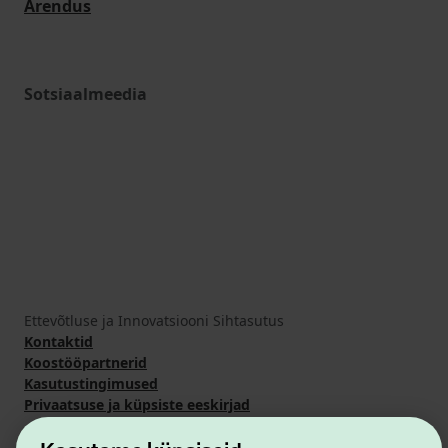
Arendus
Sotsiaalmeedia
Ettevõtluse ja Innovatsiooni Sihtasutus
Kontaktid
Koostööpartnerid
Kasutustingimused
Privaatsuse ja küpsiste eeskirjad