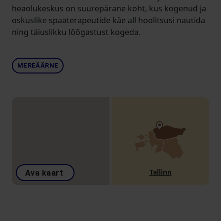
heaolukeskus on suurepärane koht, kus kogenud ja
oskuslike spaaterapeutide käe all hoolitsusi nautida
ning täiuslikku lõõgastust kogeda.
MEREÄÄRNE
Tallinn
Ava kaart