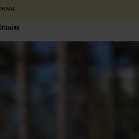
ONAAL
Üritused