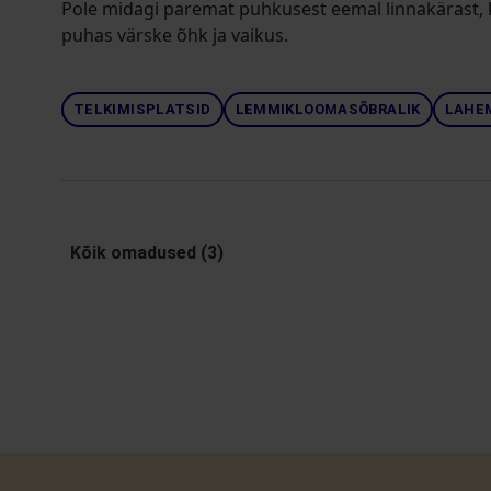
Pole midagi paremat puhkusest eemal linnakärast, 
puhas värske õhk ja vaikus.
TELKIMISPLATSID
LEMMIKLOOMASÕBRALIK
LAHE
Kõik omadused (3)