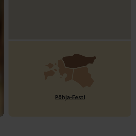
Põhja-Eesti