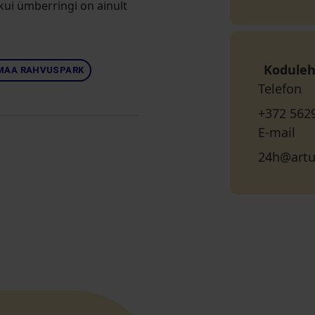
kui ümberringi on ainult
Koduleh
MAA RAHVUSPARK
Telefon
+372 562
E-mail
24h@artu