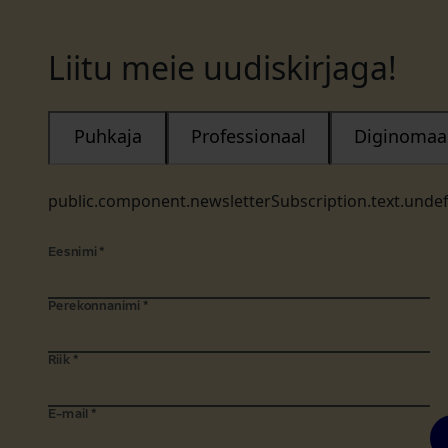
Liitu meie uudiskirjaga!
Puhkaja
Professionaal
Diginomaa
public.component.newsletterSubscription.text.unde
Eesnimi
*
Perekonnanimi
*
Riik
*
E-mail
*