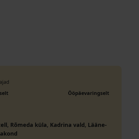
ajad
selt
Ööpäevaringselt
ell, Rõmeda küla, Kadrina vald, Lääne-
aakond