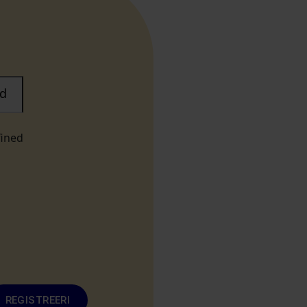
d
fined
REGISTREERI