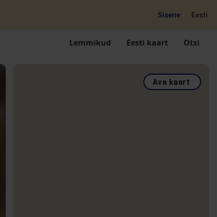
Sisene
Eesti
Lemmikud
Eesti kaart
Otsi
Ava kaart