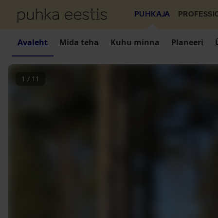
PUHKAJA
PROFESSI
Avaleht
Mida teha
Kuhu minna
Planeeri
1
/
11