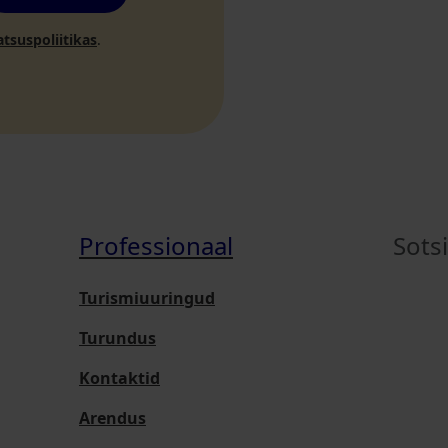
atsuspoliitikas
.
Professionaal
Sots
Turismiuuringud
Turundus
Kontaktid
Arendus