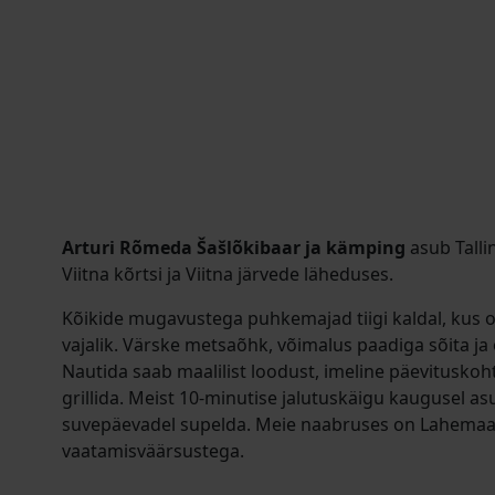
Arturi Rõmeda Šašlõkibaar ja kämping
asub Tall
Viitna kõrtsi ja Viitna järvede läheduses.
Kõikide mugavustega puhkemajad tiigi kaldal, kus 
vajalik. Värske metsaõhk, võimalus paadiga sõita j
Nautida saab maalilist loodust, imeline päevituskoh
grillida. Meist 10-minutise jalutuskäigu kaugusel asu
suvepäevadel supelda. Meie naabruses on Lahema
vaatamisväärsustega.