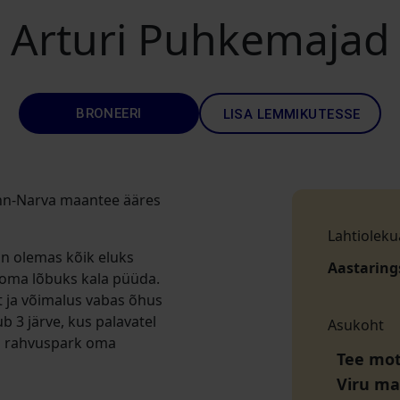
Arturi Puhkemajad
BRONEERI
LISA LEMMIKUTESSE
inn-Narva maantee ääres
Lahtioleku
on olemas kõik eluks
Aastaring
a oma lõbuks kala püüda.
t ja võimalus vabas õhus
b 3 järve, kus palavatel
Asukoht
a rahvuspark oma
Tee mot
Viru m