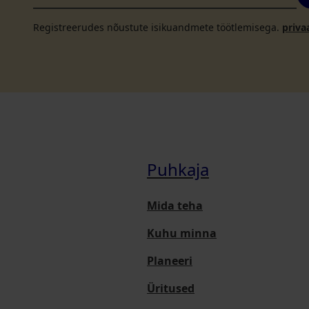
Registreerudes nõustute isikuandmete töötlemisega.
priva
Puhkaja
Mida teha
Kuhu minna
Planeeri
Üritused