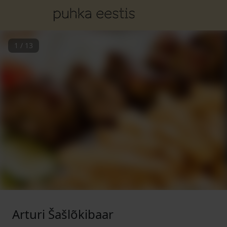
1
/
13
Arturi Šašlõkibaar