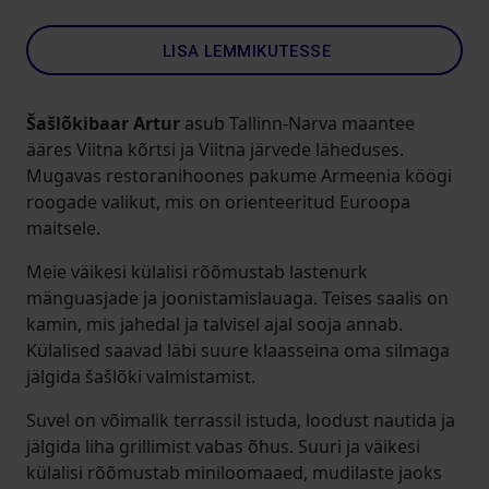
LISA LEMMIKUTESSE
Šašlõkibaar
Artur
asub Tallinn-Narva maantee
ääres Viitna kõrtsi ja Viitna järvede läheduses.
Mugavas restoranihoones pakume Armeenia köögi
roogade valikut, mis on orienteeritud Euroopa
maitsele.
Meie väikesi külalisi rõõmustab lastenurk
mänguasjade ja joonistamislauaga. Teises saalis on
kamin, mis jahedal ja talvisel ajal sooja annab.
Külalised saavad läbi suure klaasseina oma silmaga
jälgida šašlõki valmistamist.
Suvel on võimalik terrassil istuda, loodust nautida ja
jälgida liha grillimist vabas õhus. Suuri ja väikesi
külalisi rõõmustab miniloomaaed, mudilaste jaoks