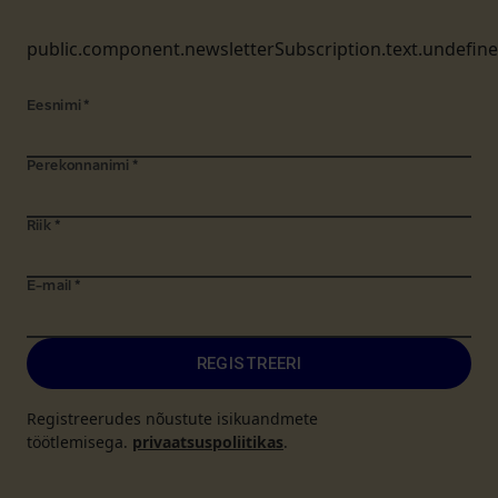
public.component.newsletterSubscription.text.undefin
Eesnimi
*
Perekonnanimi
*
Riik
*
E-mail
*
REGISTREERI
Registreerudes nõustute isikuandmete
töötlemisega.
privaatsuspoliitikas
.