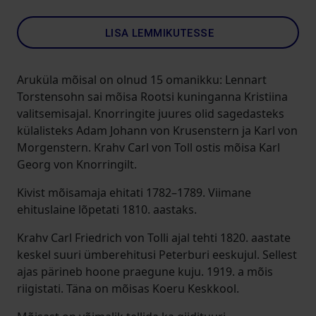
LISA LEMMIKUTESSE
Aruküla mõisal on olnud 15 omanikku: Lennart
Torstensohn sai mõisa Rootsi kuninganna Kristiina
valitsemisajal. Knorringite juures olid sagedasteks
külalisteks Adam Johann von Krusenstern ja Karl von
Morgenstern. Krahv Carl von Toll ostis mõisa Karl
Georg von Knorringilt.
Kivist mõisamaja ehitati 1782–1789. Viimane
ehituslaine lõpetati 1810. aastaks.
Krahv Carl Friedrich von Tolli ajal tehti 1820. aastate
keskel suuri ümberehitusi Peterburi eeskujul. Sellest
ajas pärineb hoone praegune kuju. 1919. a mõis
riigistati. Täna on mõisas Koeru Keskkool.