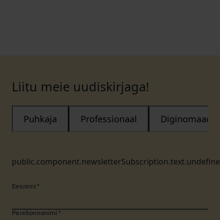
Liitu meie uudiskirjaga!
Puhkaja
Professionaal
Diginomaad
public.component.newsletterSubscription.text.undefin
Eesnimi
*
Perekonnanimi
*