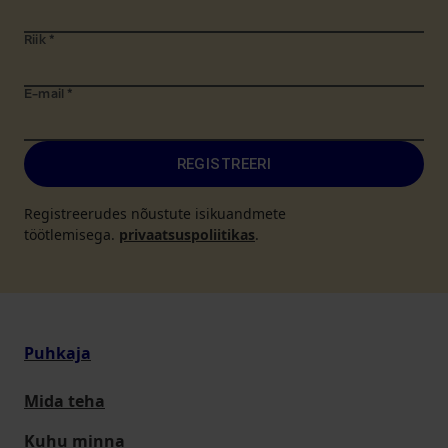
Riik
*
E-mail
*
REGISTREERI
Registreerudes nõustute isikuandmete
töötlemisega.
privaatsuspoliitikas
.
Puhkaja
Mida teha
Kuhu minna