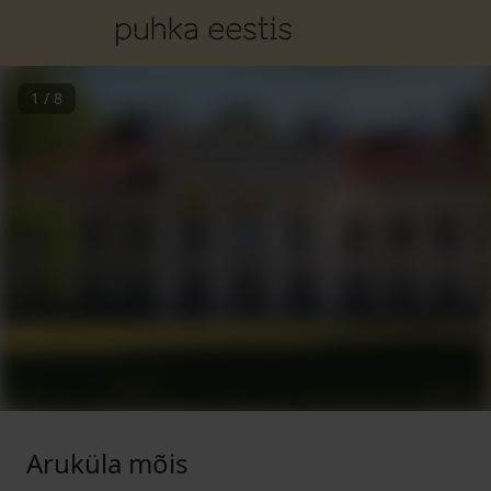
1
/
8
Aruküla mõis