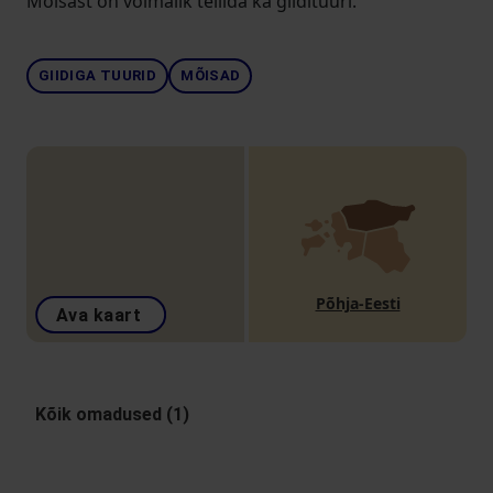
Mõisast on võimalik tellida ka giidituuri.
GIIDIGA TUURID
MÕISAD
Põhja-Eesti
Ava kaart
Kõik omadused (1)