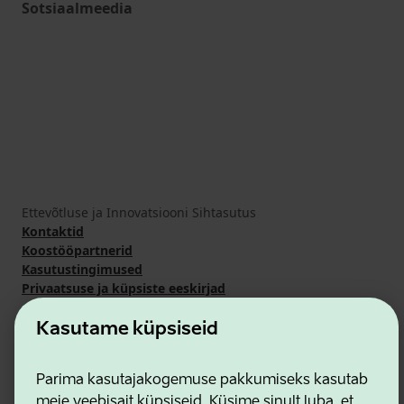
Sotsiaalmeedia
Ettevõtluse ja Innovatsiooni Sihtasutus
Kontaktid
Koostööpartnerid
Kasutustingimused
Privaatsuse ja küpsiste eeskirjad
Kasutame küpsiseid
Parima kasutajakogemuse pakkumiseks kasutab
meie veebisait küpsiseid. Küsime sinult luba, et