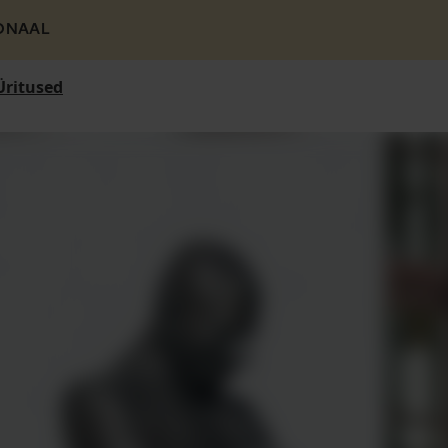
ONAAL
Üritused