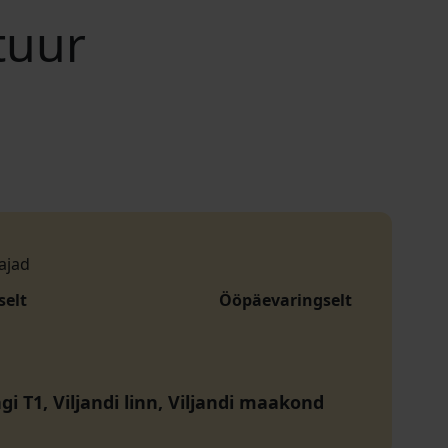
tuur
ajad
selt
Ööpäevaringselt
i T1, Viljandi linn, Viljandi maakond