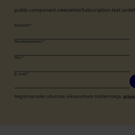
public.component.newsletterSubscription.text.unde
Eesnimi
*
Perekonnanimi
*
Riik
*
E-mail
*
Registreerudes nõustute isikuandmete töötlemisega.
priva