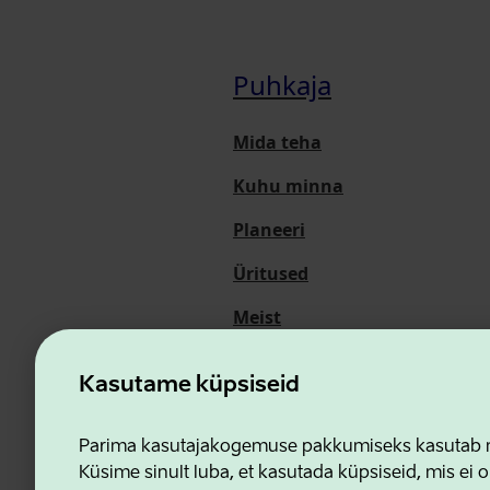
Puhkaja
Mida teha
Kuhu minna
Planeeri
Üritused
Meist
Kasutame küpsiseid
Ettevõtluse ja Innovatsioon
Parima kasutajakogemuse pakkumiseks kasutab me
Küsime sinult luba, et kasutada küpsiseid, mis ei o