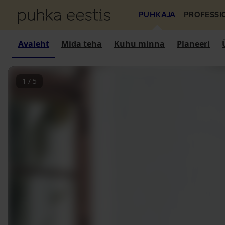
PUHKAJA
PROFESSI
Avaleht
Mida teha
Kuhu minna
Planeeri
1
/
5