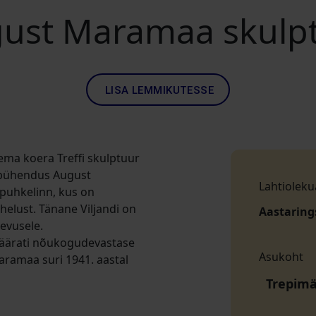
ust Maramaa skulp
LISA LEMMIKUTESSE
ema koera Treffi skulptuur
 pühendus August
Lahtioleku
 puhkelinn, kus on
helust. Tänane Viljandi on
Aastaring
evusele.
 määrati nõukogudevastase
Asukoht
aramaa suri 1941. aastal
Trepimäg