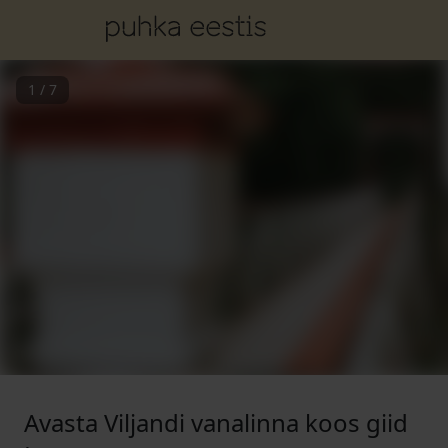
1
/
7
Avasta Viljandi vanalinna koos giid