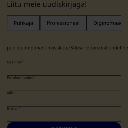
Liitu meie uudiskirjaga!
Puhkaja
Professionaal
Diginomaad
public.component.newsletterSubscription.text.undefin
Eesnimi
*
Perekonnanimi
*
Riik
*
E-mail
*