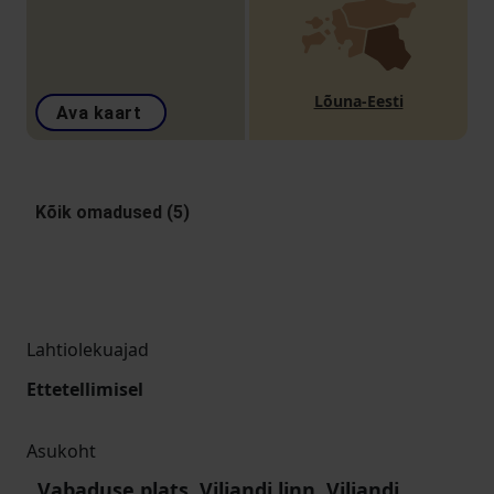
Lõuna-Eesti
Ava kaart
Kõik omadused (5)
Lahtiolekuajad
Ettetellimisel
Asukoht
Vabaduse plats, Viljandi linn, Viljandi