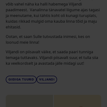
võib vahel näha ka halli habemega Viljandi
paadimeest. Vanalinna tänavatel liigume ajas tagasi
ja meenutame, kui tähtis koht oli kunagi turuplats,
kuidas rikkad mulgid oma kauba linna tõid ja maju
ehitasid.
Ootan, et saan Sulle tutvustada inimesi, kes on
loonud meie linna!
Viljandi on piisavalt väike, et saada paari tunniga
temaga tuttavaks. Viljandi piisavalt suur, et tulla siia
ka veelkordselt ja avastada jälle midagi uut!
GIIDIGA TUURID
VILJANDI