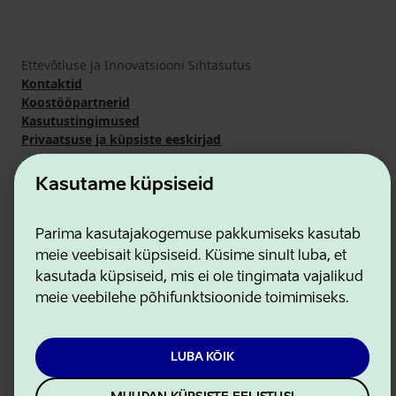
Ettevõtluse ja Innovatsiooni Sihtasutus
Kontaktid
Koostööpartnerid
Kasutustingimused
Privaatsuse ja küpsiste eeskirjad
Kasutame küpsiseid
Parima kasutajakogemuse pakkumiseks kasutab
meie veebisait küpsiseid. Küsime sinult luba, et
kasutada küpsiseid, mis ei ole tingimata vajalikud
meie veebilehe põhifunktsioonide toimimiseks.
LUBA KÕIK