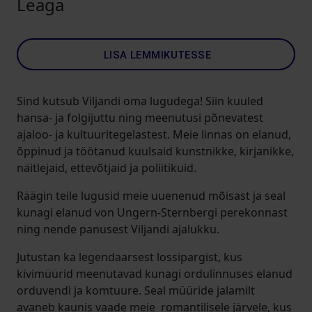
Leaga
LISA LEMMIKUTESSE
Sind kutsub Viljandi oma lugudega! Siin kuuled
hansa- ja folgijuttu ning meenutusi põnevatest
ajaloo- ja kultuuritegelastest. Meie linnas on elanud,
õppinud ja töötanud kuulsaid kunstnikke, kirjanikke,
näitlejaid, ettevõtjaid ja poliitikuid.
Räägin teile lugusid meie uuenenud mõisast ja seal
kunagi elanud von Ungern-Sternbergi perekonnast
ning nende panusest Viljandi ajalukku.
Jutustan ka legendaarsest lossipargist, kus
kivimüürid meenutavad kunagi ordulinnuses elanud
orduvendi ja komtuure. Seal müüride jalamilt
avaneb kaunis vaade meie romantilisele järvele, kus