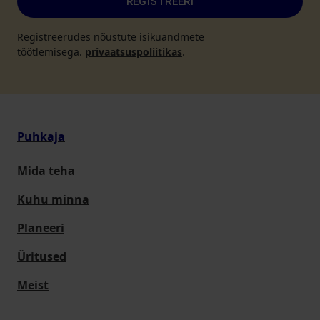
REGISTREERI
Registreerudes nõustute isikuandmete
töötlemisega.
privaatsuspoliitikas
.
Puhkaja
Mida teha
Kuhu minna
Planeeri
Üritused
Meist