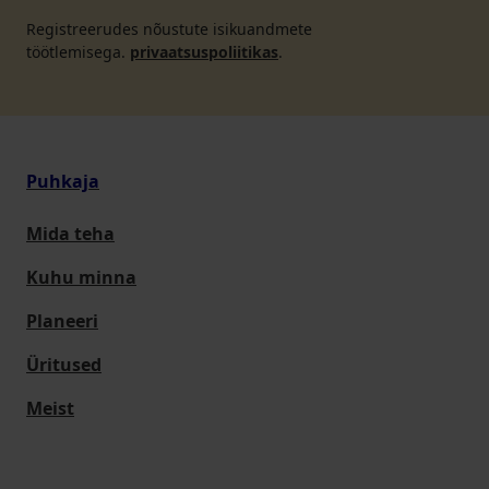
Registreerudes nõustute isikuandmete
töötlemisega.
privaatsuspoliitikas
.
Puhkaja
Mida teha
Kuhu minna
Planeeri
Üritused
Meist