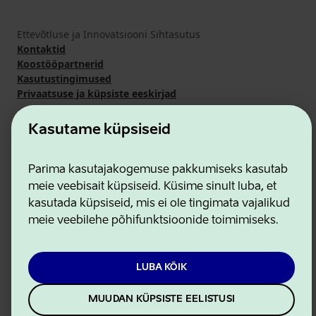
Ettevõtluse ja Innovatsiooni Sihtasutus
Kontaktid
Koostööpartnerid
Kasutustingimused
Privaatsuse ja küpsiste eeskirjad
Kasutame küpsiseid
Parima kasutajakogemuse pakkumiseks kasutab
meie veebisait küpsiseid. Küsime sinult luba, et
kasutada küpsiseid, mis ei ole tingimata vajalikud
meie veebilehe põhifunktsioonide toimimiseks.
LUBA KÕIK
MUUDAN KÜPSISTE EELISTUSI