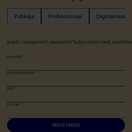
Puhkaja
Professionaal
Diginomaad
public.component.newsletterSubscription.text.undefin
Eesnimi
*
Perekonnanimi
*
Riik
*
E-mail
*
REGISTREERI