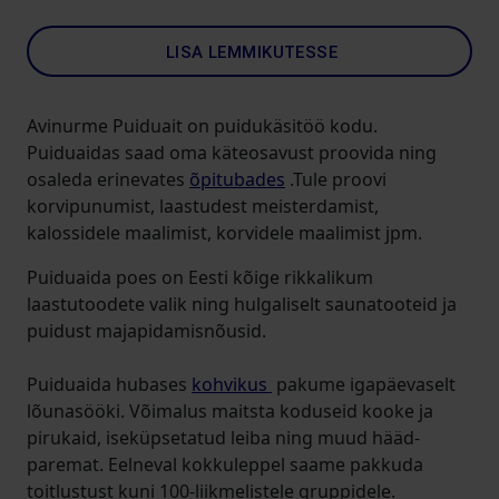
LISA LEMMIKUTESSE
Avinurme Puiduait on puidukäsitöö kodu.
Puiduaidas saad oma käteosavust proovida ning
osaleda erinevates
õpitubades
.Tule proovi
korvipunumist, laastudest meisterdamist,
kalossidele maalimist, korvidele maalimist jpm.
Puiduaida poes on Eesti kõige rikkalikum
laastutoodete valik ning hulgaliselt saunatooteid ja
puidust majapidamisnõusid.
Puiduaida hubases
kohvikus
pakume igapäevaselt
lõunasööki. Võimalus maitsta koduseid kooke ja
pirukaid, iseküpsetatud leiba ning muud hääd-
paremat. Eelneval kokkuleppel saame pakkuda
toitlustust kuni 100-liikmelistele gruppidele.