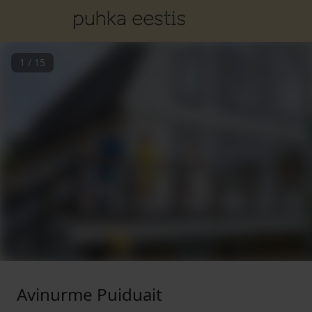
1
/
15
Avinurme Puiduait