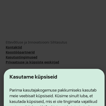
Ettevõtluse ja Innovatsiooni Sihtasutus
Kontaktid
Koostööpartnerid
Kasutustingimused
Privaatsuse ja küpsiste eeskirjad
Kasutame küpsiseid
Parima kasutajakogemuse pakkumiseks kasutab
meie veebisait küpsiseid. Küsime sinult luba, et
kasutada küpsiseid, mis ei ole tingimata vajalikud