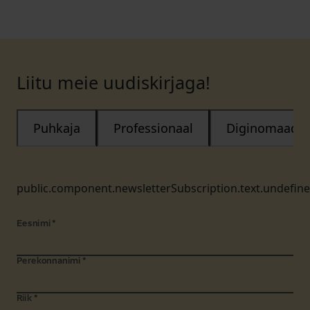
Liitu meie uudiskirjaga!
Puhkaja
Professionaal
Diginomaad
public.component.newsletterSubscription.text.undefin
Eesnimi
*
Perekonnanimi
*
Riik
*