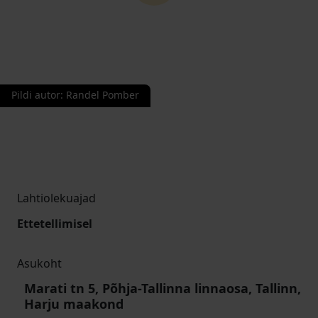
Pildi autor
:
Randel Pomber
Lahtiolekuajad
Ettetellimisel
Asukoht
Marati tn 5, Põhja-Tallinna linnaosa, Tallinn,
Harju maakond