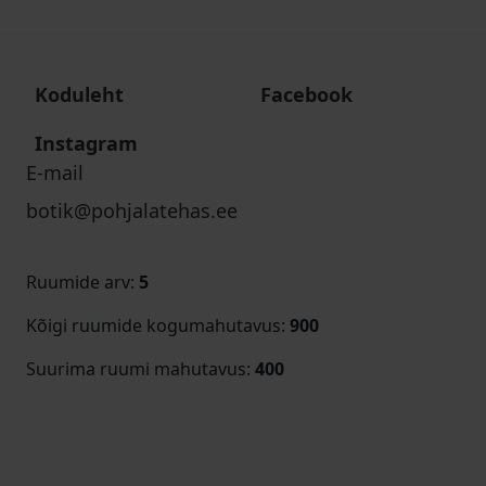
Koduleht
Facebook
Instagram
E-mail
botik@pohjalatehas.ee
Ruumide arv
:
5
Kõigi ruumide kogumahutavus
:
900
Suurima ruumi mahutavus
:
400