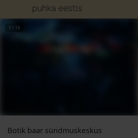
1
/
15
Botik baar sündmuskeskus