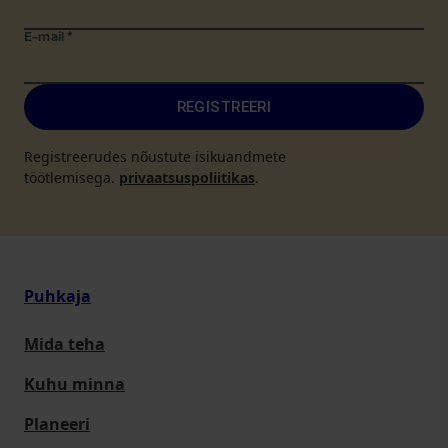
E-mail
*
REGISTREERI
Registreerudes nõustute isikuandmete
töötlemisega.
privaatsuspoliitikas
.
Puhkaja
Mida teha
Kuhu minna
Planeeri