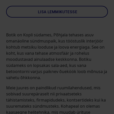
LISA LEMMIKUTESSE
Botik on Kopli südames, Põhjala tehases asuv
omanäoline sündmuspaik, kus tööstuslik interjöör
kohtub metsiku looduse ja loova energiaga. See on
koht, kus vana tehase atmosfäär ja rohelus
moodustavad ainulaadse keskkonna. Botiku
südameks on lopsakas sala-aed, kus vana
betoontorni varjus paiknev õueköök loob mõnusa ja
vahetu õhkkonna.
Meie juures on paindlikud ruumilahendused, mis
sobivad suurepäraselt nii privaatseteks
tähistamisteks, firmapidudeks, kontsertideks kui ka
suuremateks sündmusteks. Kohapeal on olemas
kaasaegne helitehnika, mis muudab ürituse