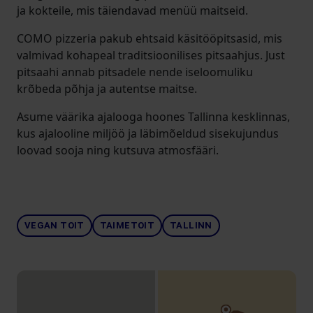
ja kokteile, mis täiendavad menüü maitseid.
COMO pizzeria pakub ehtsaid käsitööpitsasid, mis
valmivad kohapeal traditsioonilises pitsaahjus. Just
pitsaahi annab pitsadele nende iseloomuliku
krõbeda põhja ja autentse maitse.
Asume väärika ajalooga hoones Tallinna kesklinnas,
kus ajalooline miljöö ja läbimõeldud sisekujundus
loovad sooja ning kutsuva atmosfääri.
VEGAN TOIT
TAIMETOIT
TALLINN