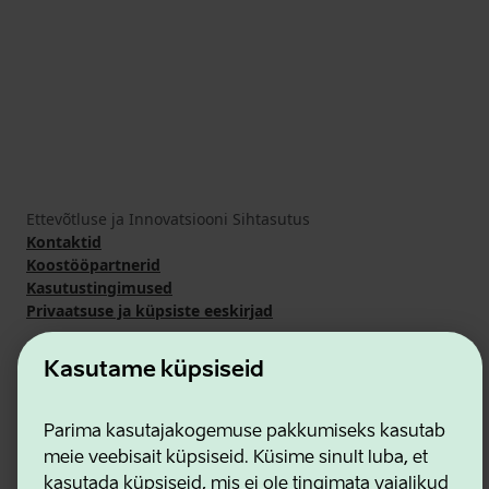
Ettevõtluse ja Innovatsiooni Sihtasutus
Kontaktid
Koostööpartnerid
Kasutustingimused
Privaatsuse ja küpsiste eeskirjad
Kasutame küpsiseid
Parima kasutajakogemuse pakkumiseks kasutab
meie veebisait küpsiseid. Küsime sinult luba, et
kasutada küpsiseid, mis ei ole tingimata vajalikud