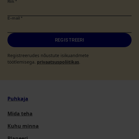
Riik
*
E-mail
*
REGISTREERI
Registreerudes nõustute isikuandmete
töötlemisega.
privaatsuspoliitikas
.
Puhkaja
Mida teha
Kuhu minna
Planeeri