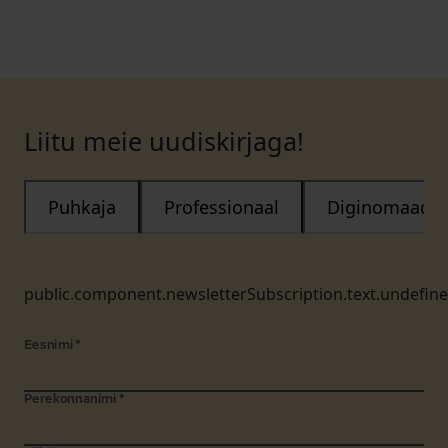
Liitu meie uudiskirjaga!
Puhkaja
Professionaal
Diginomaad
public.component.newsletterSubscription.text.undefin
Eesnimi
*
Perekonnanimi
*