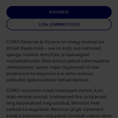
BRONEERI
LISA LEMMIKUTESSE
COMO Restoran & Pizzeria on midagi enamat kui
lihtsalt Itaalia köök – see on koht, kus kohtuvad
ajalugu, hubane atmosfäär ja kaasaegsed
maitseelamused. Meie erilisus peitub kahe maailma
ühendamises: samas majas tegutsevad nii elav
pizzeria kui ka elegantne à la carte restoran,
pakkudes igale külalisele sobivat elamust.
COMO restoranis ootab külastajaid menüü, kust
leiab värsked pastad, kvaliteetsed liha- ja kalaroad
ning klassikalised magustoidud. Menüüst leiab
valikuid ka veganitele. Restoran järgib Vahemere
köögi traditsioone ning pakub hoolikalt valitud veine