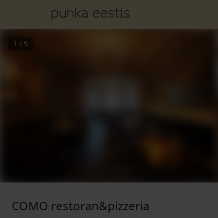
1
/
9
COMO restoran&pizzeria