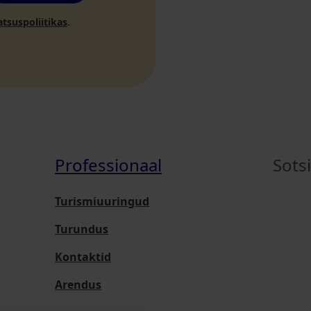
atsuspoliitikas
.
Professionaal
Sots
Turismiuuringud
Turundus
Kontaktid
Arendus