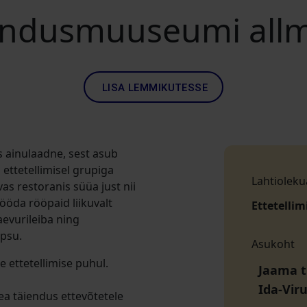
andusmuuseumi all
LISA LEMMIKUTESSE
 ainulaadne, sest asub
ettetellimisel grupiga
Lahtioleku
s restoranis süüa just nii
öda rööpaid liikuvalt
Ettetellim
aevurileiba ning
apsu.
Asukoht
 ettetellimise puhul.
Jaama t
Ida-Vir
a täiendus ettevõtetele