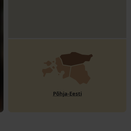
Põhja-Eesti