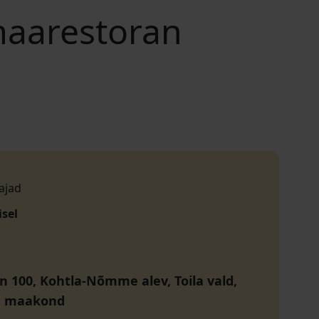
maarestoran
ajad
isel
n 100, Kohtla-Nõmme alev, Toila vald,
u maakond