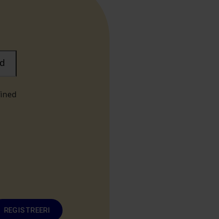
d
fined
REGISTREERI