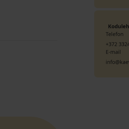
Koduleh
Telefon
+372 332
E-mail
info@ka