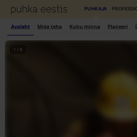
PUHKAJA
PROFESSI
Avaleht
Mida teha
Kuhu minna
Planeeri
1
/
8