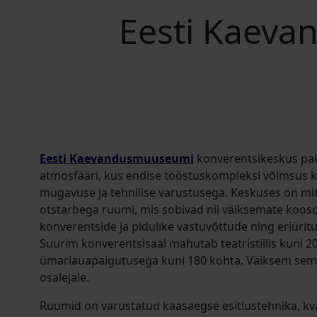
Eesti Kaev
Eesti Kaevandusmuuseumi
konverentsikeskus pa
atmosfääri, kus endise tööstuskompleksi võimsus 
mugavuse ja tehnilise varustusega. Keskuses on mit
otstarbega ruumi, mis sobivad nii väiksemate koos
konverentside ja pidulike vastuvõttude ning eriürit
Suurim konverentsisaal mahutab teatristiilis kuni 2
ümarlauapaigutusega kuni 180 kohta. Väiksem sem
osalejale.
Ruumid on varustatud kaasaegse esitlustehnika, kva