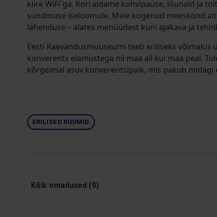
kiire WiFi´ga. Korraldame kohvipause, lõunaid ja toit
sündmuse iseloomule. Meie kogenud meeskond aita
lahenduse – alates menüüdest kuni ajakava ja tehnili
Eesti Kaevandusmuuseumi teeb eriliseks võimalus 
konverents elamustega nii maa all kui maa peal. Tul
kõrgeimal asuv konverentsipaik, mis pakub midagi e
ERILISED RUUMID
Kõik omadused (9)