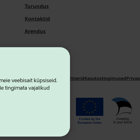
Turundus
Kontaktid
Arendus
i Sihtasutus
Kontaktid
Koostööpartnerid
Kasutustingimused
Privaa
ie veebisait küpsiseid.
le tingimata vajalikud