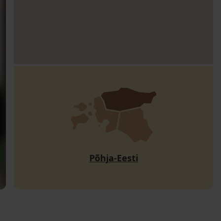
Põhja-Eesti