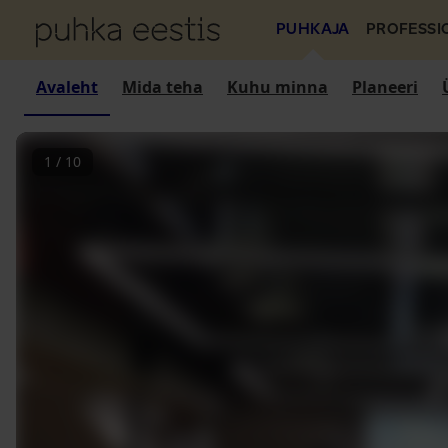
PUHKAJA
PROFESSI
Avaleht
Mida teha
Kuhu minna
Planeeri
1
/
10