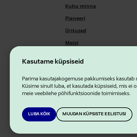
Kuhu minna
Planeeri
Üritused
Meist
Kasutame küpsiseid
Ettevõtluse ja Innovatsioon
Parima kasutajakogemuse pakkumiseks kasutab me
Küsime sinult luba, et kasutada küpsiseid, mis ei o
meie veebilehe põhifunktsioonide toimimiseks.
LUBA KÕIK
MUUDAN KÜPSISTE EELISTUSI