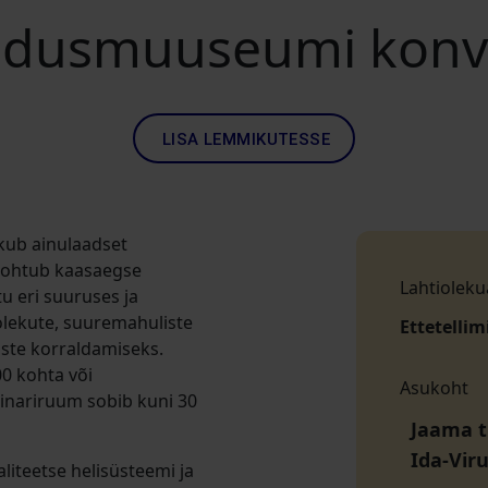
andusmuuseumi konv
LISA LEMMIKUTESSE
kub ainulaadset
kohtub kaasaegse
Lahtioleku
u eri suuruses ja
olekute, suuremahuliste
Ettetellim
uste korraldamiseks.
00 kohta või
Asukoht
inariruum sobib kuni 30
Jaama t
Ida-Vir
liteetse helisüsteemi ja