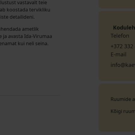
lustust vastavalt teie
b koostada tervikliku
ste detailideni.
Koduleh
ühendada ametlik
Telefon
e ja avasta Ida-Virumaa
namat kui neli seina.
+372 332
E-mail
info@ka
Ruumide a
Kõigi ruu