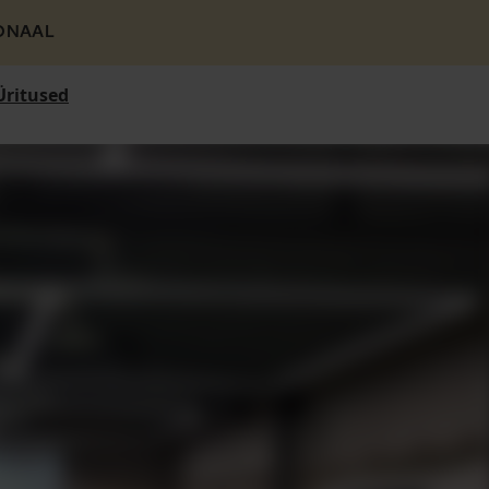
ONAAL
Üritused