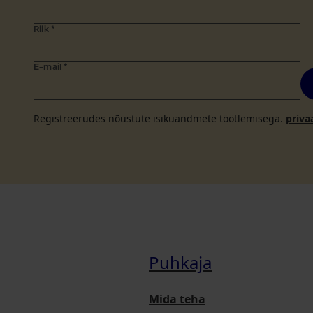
Riik
*
E-mail
*
Registreerudes nõustute isikuandmete töötlemisega.
priva
Puhkaja
Mida teha