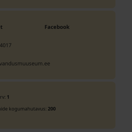
t
Facebook
 4017
evandusmuuseum.ee
rv
:
1
mide kogumahutavus
:
200