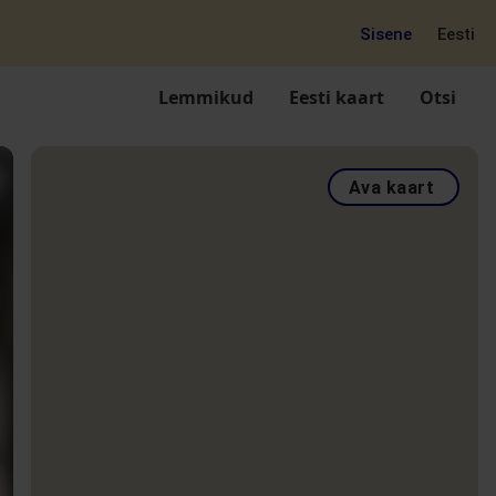
Sisene
Eesti
Lemmikud
Eesti kaart
Otsi
Ava kaart