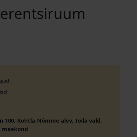
erentsiruum
ajad
isel
n 100, Kohtla-Nõmme alev, Toila vald,
u maakond