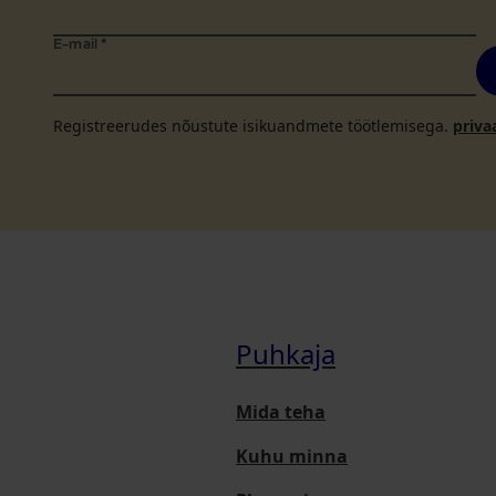
E-mail
*
Registreerudes nõustute isikuandmete töötlemisega.
priva
Puhkaja
Mida teha
Kuhu minna