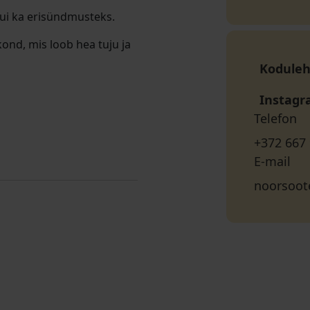
 kui ka erisündmusteks.
kond, mis loob hea tuju ja
Koduleh
Instag
Telefon
+372 667
E-mail
noorsoot