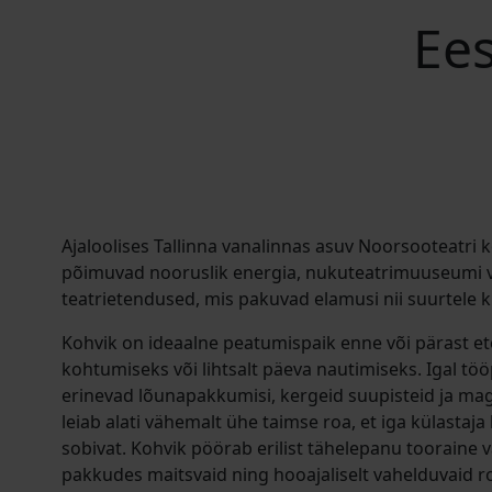
Ees
Ajaloolises Tallinna vanalinnas asuv Noorsooteatri 
põimuvad nooruslik energia, nukuteatrimuuseumi 
teatrietendused, mis pakuvad elamusi nii suurtele ku
Kohvik on ideaalne peatumispaik enne või pärast e
kohtumiseks või lihtsalt päeva nautimiseks. Igal tö
erinevad lõunapakkumisi, kergeid suupisteid ja ma
leiab alati vähemalt ühe taimse roa, et iga külastaja
sobivat. Kohvik pöörab erilist tähelepanu tooraine vä
pakkudes maitsvaid ning hooajaliselt vahelduvaid 