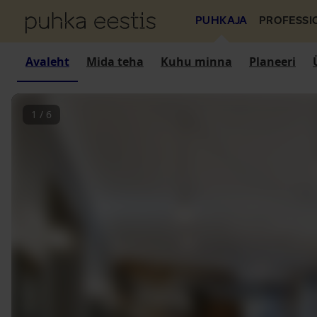
PUHKAJA
PROFESSI
Avaleht
Mida teha
Kuhu minna
Planeeri
1
/
6