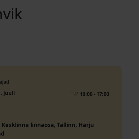
hvik
ajad
4. juuli
T-P
10:00 - 17:00
, Kesklinna linnaosa, Tallinn, Harju
nd