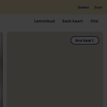
Sisene
Eesti
Lemmikud
Eesti kaart
Otsi
Ava kaart