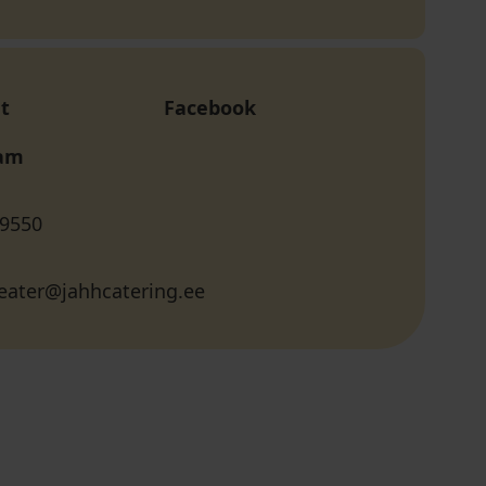
t
Facebook
ram
 9550
eater@jahhcatering.ee