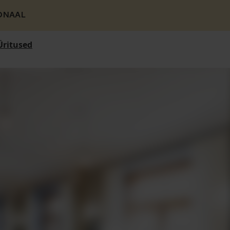
ONAAL
Üritused