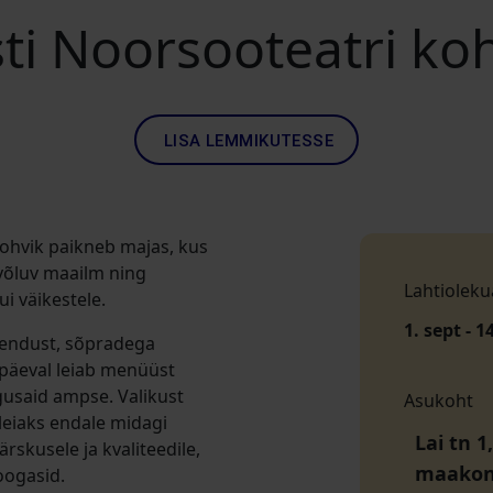
ti Noorsooteatri ko
LISA LEMMIKUTESSE
kohvik paikneb majas, kus
võluv maailm ning
Lahtioleku
i väikestele.
1. sept - 1
tendust, sõpradega
öpäeval leiab menüüst
gusaid ampse. Valikust
Asukoht
 leiaks endale midagi
Lai tn 1
rskusele ja kvaliteedile,
maako
roogasid.