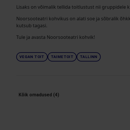
Lisaks on võimalik tellida toitlustust nii gruppidele
Noorsooteatri kohvikus on alati soe ja sõbralik õhk
kutsub tagasi.
Tule ja avasta Noorsooteatri kohvik!
VEGAN TOIT
TAIMETOIT
TALLINN
Kõik omadused (4)