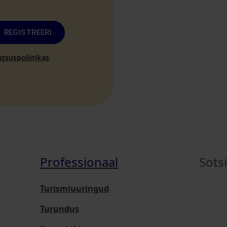
REGISTREERI
atsuspoliitikas
.
Professionaal
Sots
Turismiuuringud
Turundus