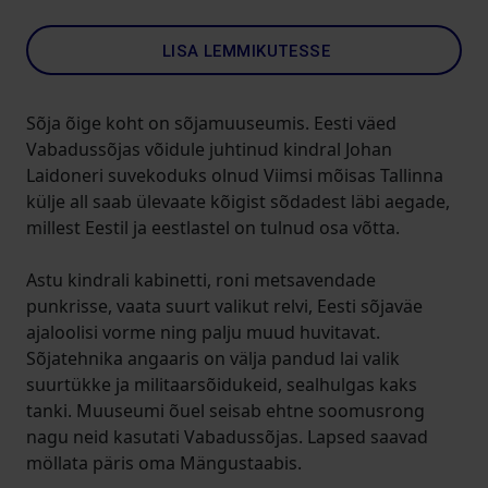
LISA LEMMIKUTESSE
Sõja õige koht on sõjamuuseumis. Eesti väed
Vabadussõjas võidule juhtinud kindral Johan
Laidoneri suvekoduks olnud Viimsi mõisas Tallinna
külje all saab ülevaate kõigist sõdadest läbi aegade,
millest Eestil ja eestlastel on tulnud osa võtta.
Astu kindrali kabinetti, roni metsavendade
punkrisse, vaata suurt valikut relvi, Eesti sõjaväe
ajaloolisi vorme ning palju muud huvitavat.
Sõjatehnika angaaris on välja pandud lai valik
suurtükke ja militaarsõidukeid, sealhulgas kaks
tanki. Muuseumi õuel seisab ehtne soomusrong
nagu neid kasutati Vabadussõjas. Lapsed saavad
möllata päris oma Mängustaabis.