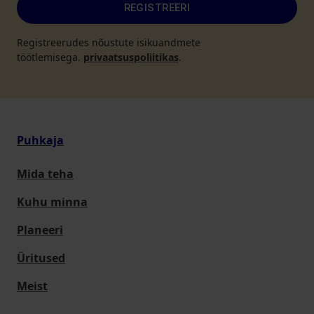
REGISTREERI
Registreerudes nõustute isikuandmete
töötlemisega.
privaatsuspoliitikas
.
Puhkaja
Mida teha
Kuhu minna
Planeeri
Üritused
Meist