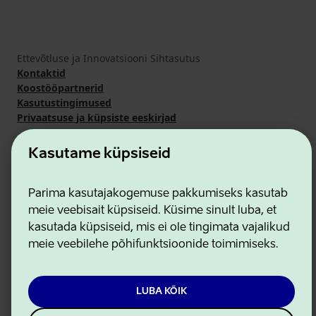
Ettevõtluse ja Innovatsiooni Sihtasutus
Kontaktid
Koostööpartnerid
Kasutustingimused
Privaatsuse ja küpsiste eeskirjad
Kasutame küpsiseid
Parima kasutajakogemuse pakkumiseks kasutab
meie veebisait küpsiseid. Küsime sinult luba, et
kasutada küpsiseid, mis ei ole tingimata vajalikud
meie veebilehe põhifunktsioonide toimimiseks.
LUBA KÕIK