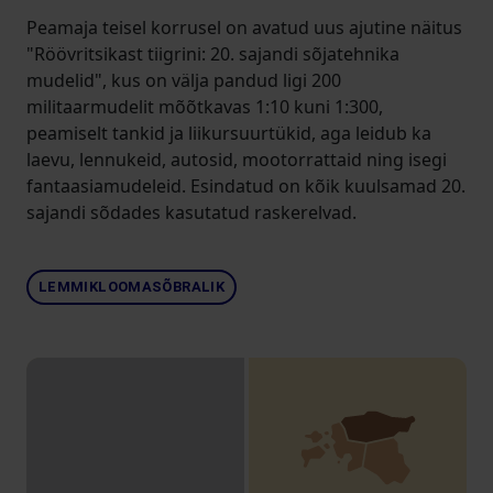
Peamaja teisel korrusel on avatud uus ajutine näitus
"Röövritsikast tiigrini: 20. sajandi sõjatehnika
mudelid", kus on välja pandud ligi 200
militaarmudelit mõõtkavas 1:10 kuni 1:300,
peamiselt tankid ja liikursuurtükid, aga leidub ka
laevu, lennukeid, autosid, mootorrattaid ning isegi
fantaasiamudeleid. Esindatud on kõik kuulsamad 20.
sajandi sõdades kasutatud raskerelvad.
LEMMIKLOOMASÕBRALIK