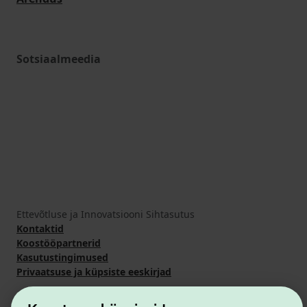
Sotsiaalmeedia
Ettevõtluse ja Innovatsiooni Sihtasutus
Kontaktid
Koostööpartnerid
Kasutustingimused
Privaatsuse ja küpsiste eeskirjad