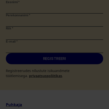
Eesnimi
*
Perekonnanimi
*
Riik
*
E-mail
*
REGISTREERI
Registreerudes nõustute isikuandmete
töötlemisega.
privaatsuspoliitikas
.
Puhkaja