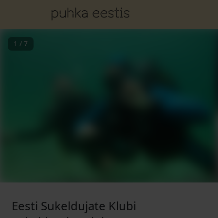
1
/
7
Eesti Sukeldujate Klubi