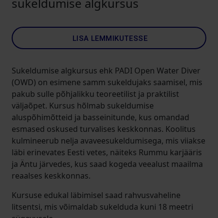
sukeldumise algkursus
LISA LEMMIKUTESSE
Sukeldumise algkursus ehk PADI Open Water Diver
(OWD) on esimene samm sukeldujaks saamisel, mis
pakub sulle põhjalikku teoreetilist ja praktilist
väljaõpet. Kursus hõlmab sukeldumise
aluspõhimõtteid ja basseinitunde, kus omandad
esmased oskused turvalises keskkonnas. Koolitus
kulmineerub nelja avaveesukeldumisega, mis viiakse
läbi erinevates Eesti vetes, näiteks Rummu karjääris
ja Äntu järvedes, kus saad kogeda veealust maailma
reaalses keskkonnas.
Kursuse edukal läbimisel saad rahvusvaheline
litsentsi, mis võimaldab sukelduda kuni 18 meetri