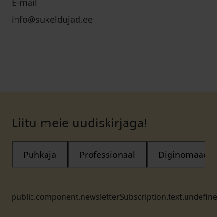
E-mail
info@sukeldujad.ee
Liitu meie uudiskirjaga!
Puhkaja
Professionaal
Diginomaad
public.component.newsletterSubscription.text.undefin