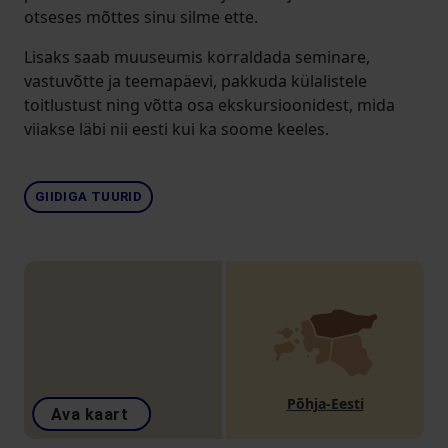
otseses mõttes sinu silme ette.
Lisaks saab muuseumis korraldada seminare,
vastuvõtte ja teemapäevi, pakkuda külalistele
toitlustust ning võtta osa ekskursioonidest, mida
viiakse läbi nii eesti kui ka soome keeles.
GIIDIGA TUURID
Põhja-Eesti
Ava kaart