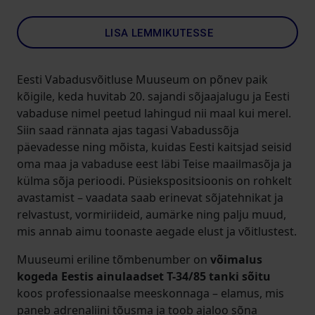
LISA LEMMIKUTESSE
Eesti Vabadusvõitluse Muuseum on põnev paik
kõigile, keda huvitab 20. sajandi sõjaajalugu ja Eesti
vabaduse nimel peetud lahingud nii maal kui merel.
Siin saad rännata ajas tagasi Vabadussõja
päevadesse ning mõista, kuidas Eesti kaitsjad seisid
oma maa ja vabaduse eest läbi Teise maailmasõja ja
külma sõja perioodi. Püsiekspositsioonis on rohkelt
avastamist – vaadata saab erinevat sõjatehnikat ja
relvastust, vormiriideid, aumärke ning palju muud,
mis annab aimu toonaste aegade elust ja võitlustest.
Muuseumi eriline tõmbenumber on
võimalus
kogeda Eestis ainulaadset T-34/85 tanki sõitu
koos professionaalse meeskonnaga – elamus, mis
paneb adrenaliini tõusma ja toob ajaloo sõna