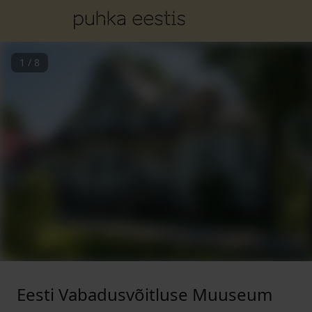
1
/
8
Eesti Vabadusvõitluse Muuseum