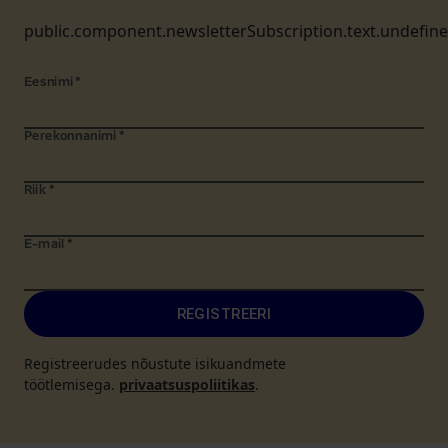
public.component.newsletterSubscription.text.undefin
Eesnimi
*
Perekonnanimi
*
Riik
*
E-mail
*
REGISTREERI
Registreerudes nõustute isikuandmete
töötlemisega.
privaatsuspoliitikas
.