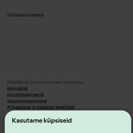
Sotsiaalmeedia
Ettevõtluse ja Innovatsiooni Sihtasutus
Kontaktid
Koostööpartnerid
Kasutustingimused
Privaatsuse ja küpsiste eeskirjad
Kasutame küpsiseid