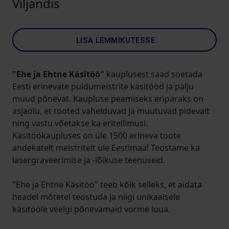
Viljandis
LISA LEMMIKUTESSE
"Ehe ja Ehtne Käsitöö"
kauplusest saad soetada
Eesti erinevate puidumeistrite käsitööd ja palju
muud põnevat. Kaupluse peamiseks eripäraks on
asjaolu, et tooted vahelduvad ja muutuvad pidevalt
ning vastu võetakse ka eritellimusi.
Käsitöökaupluses on üle 1500 erineva toote
andekatelt meistritelt üle Eestimaa! Teostame ka
lasergraveerimise ja -lõikuse teenuseid.
"Ehe ja Ehtne Käsitöö" teeb kõik selleks, et aidata
headel mõtetel teostuda ja niigi unikaalsele
käsitööle veelgi põnevamaid vorme luua.