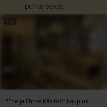
1
/
6
"Ehe ja Ehtne Käsitöö" kauplus