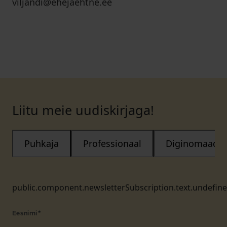
viljandi@ehejaehtne.ee
Liitu meie uudiskirjaga!
Puhkaja
Professionaal
Diginomaad
public.component.newsletterSubscription.text.undefin
Eesnimi
*