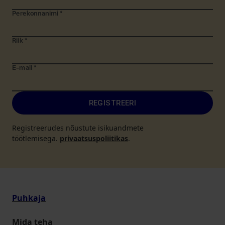
Perekonnanimi
*
Riik
*
E-mail
*
REGISTREERI
Registreerudes nõustute isikuandmete
töötlemisega.
privaatsuspoliitikas
.
Puhkaja
Mida teha