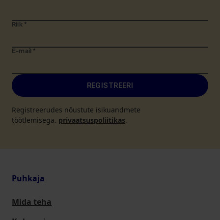
Riik
*
E-mail
*
REGISTREERI
Registreerudes nõustute isikuandmete
töötlemisega.
privaatsuspoliitikas
.
Puhkaja
Mida teha