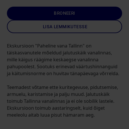
BRONEERI
LISA LEMMIKUTESSE
Ekskursioon "Paheline vana Tallinn" on
täiskasvanutele mõeldud jalutuskäik vanalinnas,
mille käigus räägime keskaegse vanalinna
pahupoolest. Sootuks erinevad väärtushinnanguid
ja käitumisnorme on huvitav tänapäevaga võrrelda.
Teemadest võtame ette kuritegevuse, pidutsemise,
armuelu, karistamise ja palju muud. Jalutuskäik
toimub Tallinna vanalinnas ja ei ole sobilik lastele.
Ekskursioon toimub aastaringselt, kuid õiget
meeleolu aitab luua pisut hämaram aeg.