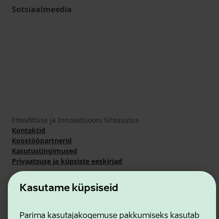
Sotsiaalmeedia
Ettevõtluse ja Innovatsiooni Sihtasutus
Kontaktid
Koostööpartnerid
Kasutustingimused
Privaatsuse ja küpsiste eeskirjad
Kasutame küpsiseid
Parima kasutajakogemuse pakkumiseks kasutab