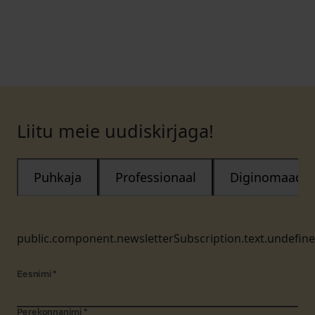
Liitu meie uudiskirjaga!
Puhkaja
Professionaal
Diginomaad
public.component.newsletterSubscription.text.undefin
Eesnimi
*
Perekonnanimi
*