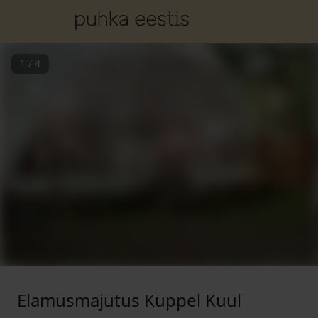
1
/
4
Elamusmajutus Kuppel Kuul