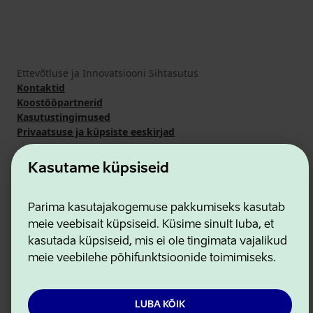
Ettevõtluse ja Innovatsiooni Sihtasutus
Kontaktid
Koostööpartnerid
Kasutustingimused
Privaatsuse ja küpsiste eeskirjad
Kasutame küpsiseid
Parima kasutajakogemuse pakkumiseks kasutab
meie veebisait küpsiseid. Küsime sinult luba, et
kasutada küpsiseid, mis ei ole tingimata vajalikud
meie veebilehe põhifunktsioonide toimimiseks.
LUBA KÕIK