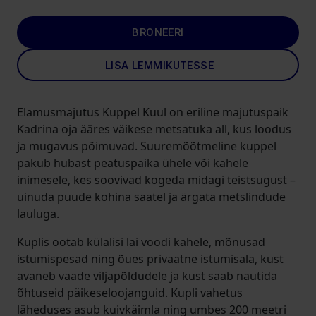
BRONEERI
LISA LEMMIKUTESSE
Elamusmajutus Kuppel Kuul on eriline majutuspaik
Kadrina oja ääres väikese metsatuka all, kus loodus
ja mugavus põimuvad. Suuremõõtmeline kuppel
pakub hubast peatuspaika ühele või kahele
inimesele, kes soovivad kogeda midagi teistsugust –
uinuda puude kohina saatel ja ärgata metslindude
lauluga.
Kuplis ootab külalisi lai voodi kahele, mõnusad
istumispesad ning õues privaatne istumisala, kust
avaneb vaade viljapõldudele ja kust saab nautida
õhtuseid päikeseloojanguid. Kupli vahetus
läheduses asub kuivkäimla ning umbes 200 meetri