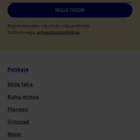
REGISTREERI
Registreerudes nõustute isikuandmete
töötlemisega.
privaatsuspoliitikas
.
Puhkaja
Mida teha
Kuhu minna
Planeeri
Üritused
Meist