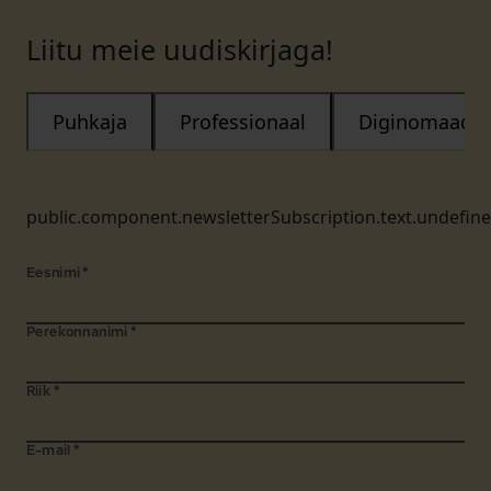
Liitu meie uudiskirjaga!
Puhkaja
Professionaal
Diginomaad
public.component.newsletterSubscription.text.undefin
Eesnimi
*
Perekonnanimi
*
Riik
*
E-mail
*