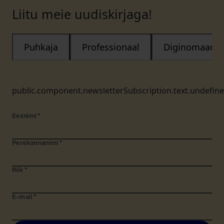
Liitu meie uudiskirjaga!
Puhkaja
Professionaal
Diginomaad
public.component.newsletterSubscription.text.undefin
Eesnimi
*
Perekonnanimi
*
Riik
*
E-mail
*