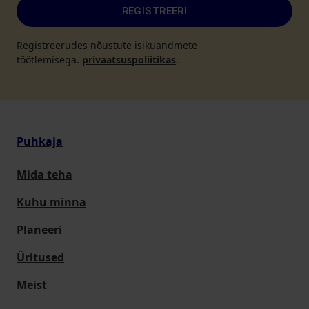
REGISTREERI
Registreerudes nõustute isikuandmete
töötlemisega.
privaatsuspoliitikas
.
Puhkaja
Mida teha
Kuhu minna
Planeeri
Üritused
Meist