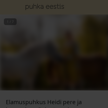
1
/
7
Elamuspuhkus Heidi pere ja