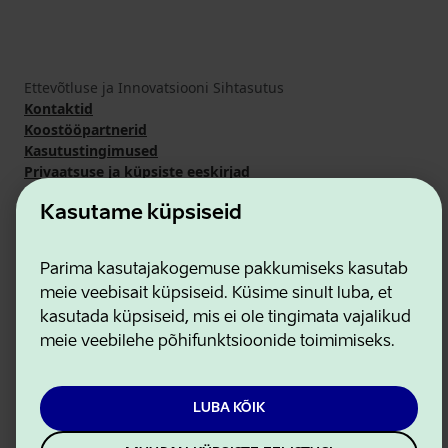
Ettevõtluse ja Innovatsiooni Sihtasutus
Kontaktid
Koostööpartnerid
Kasutustingimused
Privaatsuse ja küpsiste eeskirjad
Kasutame küpsiseid
Parima kasutajakogemuse pakkumiseks kasutab
meie veebisait küpsiseid. Küsime sinult luba, et
kasutada küpsiseid, mis ei ole tingimata vajalikud
meie veebilehe põhifunktsioonide toimimiseks.
LUBA KÕIK