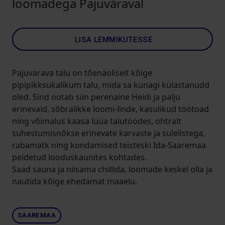
loomadega Pajuväraval
LISA LEMMIKUTESSE
Pajuvärava talu on tõenäoliselt kõige
pipipikksukalikum talu, mida sa kunagi külastanudd
oled. Sind ootab siin perenaine Heidi ja palju
erinevaid, sõbralikke loomi-linde, kasulikud töötoad
ning võimalus kaasa lüüa talutöödes, ohtralt
suhestumisnõkse erinevate karvaste ja sulelistega,
rabamatk ning kondamised teisteski Ida-Saaremaa
peidetud looduskaunites kohtades.
Saad sauna ja niisama chillida, loomade keskel olla ja
nautida kõige ehedamat maaelu.
SAAREMAA