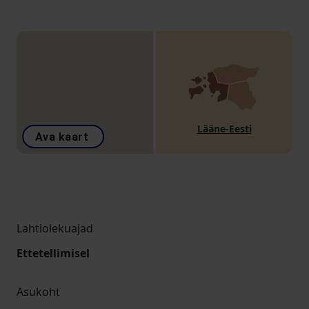
Lääne-Eesti
Ava kaart
Lahtiolekuajad
Ettetellimisel
Asukoht