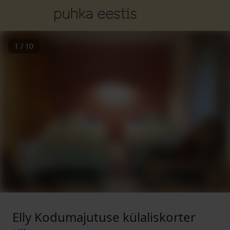
1
/
10
Elly Kodumajutuse külaliskorter