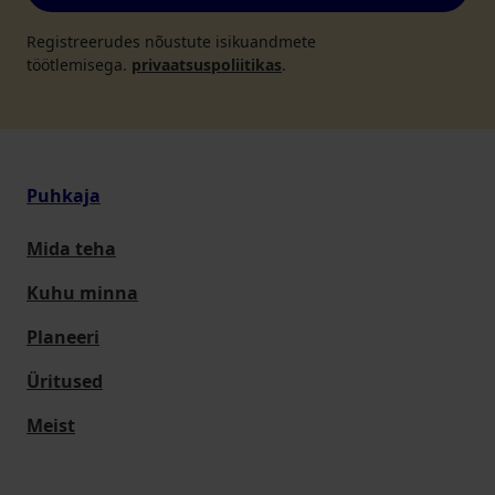
Registreerudes nõustute isikuandmete
töötlemisega.
privaatsuspoliitikas
.
Puhkaja
Mida teha
Kuhu minna
Planeeri
Üritused
Meist