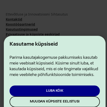
Ettevõtluse ja Innovatsiooni Sihtasutus
Kontaktid
Koostööpartnerid
Kasutustingimused
Privaatsuse ja küpsiste eeskirjad
Kasutame küpsiseid
Parima kasutajakogemuse pakkumiseks kasutab
meie veebisait küpsiseid. Küsime sinult luba, et
kasutada küpsiseid, mis ei ole tingimata vajalikud
meie veebilehe põhifunktsioonide toimimiseks.
LUBA KÕIK
MUUDAN KÜPSISTE EELISTUSI