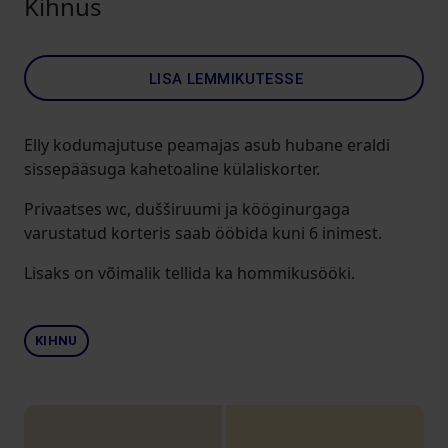
Kihnus
LISA LEMMIKUTESSE
Elly kodumajutuse peamajas asub hubane eraldi
sissepääsuga kahetoaline külaliskorter.
Privaatses wc, dušširuumi ja kööginurgaga
varustatud korteris saab ööbida kuni 6 inimest.
Lisaks on võimalik tellida ka hommikusööki.
KIHNU