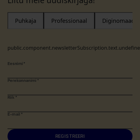
Liitu meie uudiskirjaga!
Puhkaja
Professionaal
Diginomaad
public.component.newsletterSubscription.text.undefin
Eesnimi
*
Perekonnanimi
*
Riik
*
E-mail
*
REGISTREERI