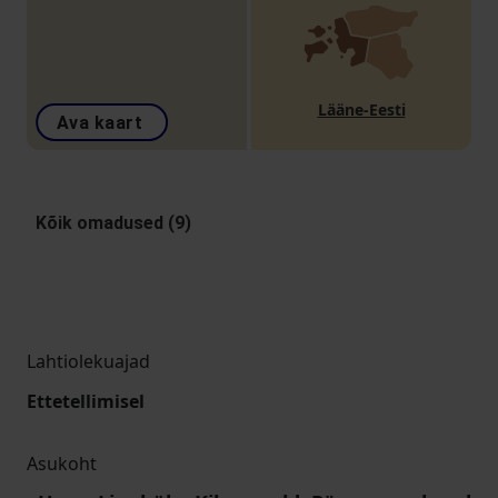
Lääne-Eesti
Ava kaart
Kõik omadused (9)
Lahtiolekuajad
Ettetellimisel
Asukoht