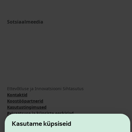
Sotsiaalmeedia
Ettevõtluse ja Innovatsiooni Sihtasutus
Kontaktid
Koostööpartnerid
Kasutustingimused
Privaatsuse ja küpsiste eeskirjad
Kasutame küpsiseid