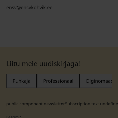
ensv@ensvkohvik.ee
Liitu meie uudiskirjaga!
Puhkaja
Professionaal
Diginomaad
public.component.newsletterSubscription.text.undefin
Eesnimi
*