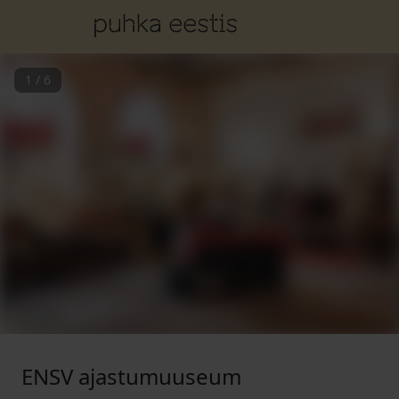
1
/
6
ENSV ajastumuuseum