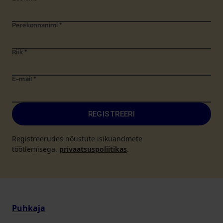
Perekonnanimi
*
Riik
*
E-mail
*
REGISTREERI
Registreerudes nõustute isikuandmete
töötlemisega.
privaatsuspoliitikas
.
Puhkaja