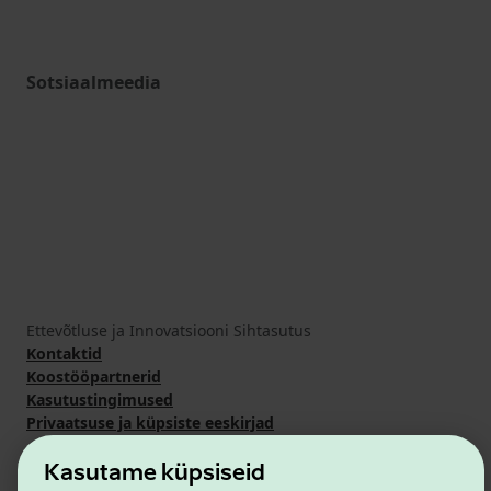
Sotsiaalmeedia
Ettevõtluse ja Innovatsiooni Sihtasutus
Kontaktid
Koostööpartnerid
Kasutustingimused
Privaatsuse ja küpsiste eeskirjad
Kasutame küpsiseid