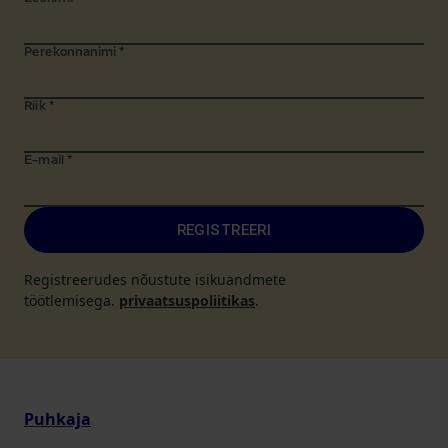
Perekonnanimi
*
Riik
*
E-mail
*
REGISTREERI
Registreerudes nõustute isikuandmete
töötlemisega.
privaatsuspoliitikas
.
Puhkaja