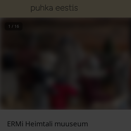
1
/
16
ERMi Heimtali muuseum