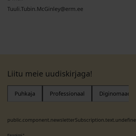
Tuuli.Tubin.McGinley@erm.ee
Liitu meie uudiskirjaga!
Puhkaja
Professionaal
Diginomaad
public.component.newsletterSubscription.text.undefin
Eesnimi
*