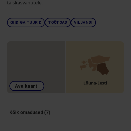
täiskasvanutele.
GIIDIGA TUURID
TÖÖTOAD
VILJANDI
Lõuna-Eesti
Ava kaart
Kõik omadused (7)