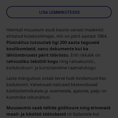
LISA LEMMIKUTESSE
Heimtali muuseum asub kaunis vanast maakivist
ehitatud külakoolimajas, mis on pärit aastast 1864.
Püsinäitus tutvustab ligi 200 aasta taguseid
koolikombeid, vanu dokumente kui ka
lähiümbrusest pärit tööriistu.
Eriti rikkalik on
rahvusliku tekstiili kogu
ning rahvakunsti-,
kodukultuuri- ja kunstiaineline raamatukogu.
Laste mängutoas ootab terve hulk kindamustrites
koduloomi. Vahetuvad näitused keskenduvad
käsitöötehnikatele ja -esemetele, ajaloole, palju on
kunstnike isikunäitusi.
Muuseumis saab tellida giidituure ning erinevaid
maali- ja käsitöö töötubasid
nii õpilastele kui