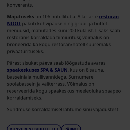
konverents.
Majutuseks
on 106 hotellituba. À la carte
restoran
NOOT
pakub kohvipause ning grupi- ja buffet-
menüüsid, mahutades kuni 200 külalist. Lisaks saab
restoranis korraldada tiimiüritusi; võimalus on
broneerida ka kogu restoran/hotell suuremaks
privaatürituseks.
Pärast sisukat päeva saab lõõgastuda avaras
spaakeskuses SPA & SAUN
, kus on 8 sauna,
basseiniala mullivannidega, Surnumere
soolabassein ja väliterrass. Võimalus on
reserveerida kogu spaakeskus meeleoluka spaapeo
korraldamiseks.
Sündmuse korraldamisel lähtume sinu vajadustest!
KONVERENTSIHOTELLID
PÄRNU