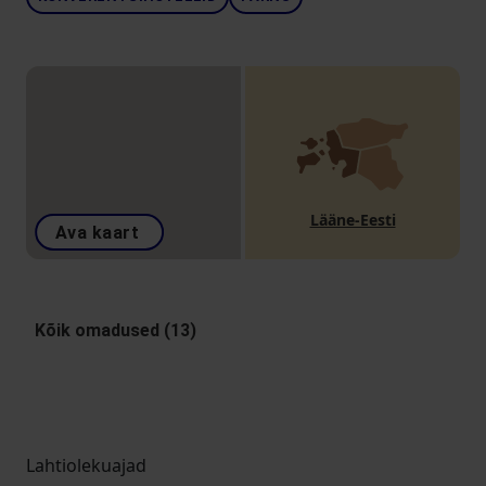
Lääne-Eesti
Ava kaart
Kõik omadused (13)
Lahtiolekuajad