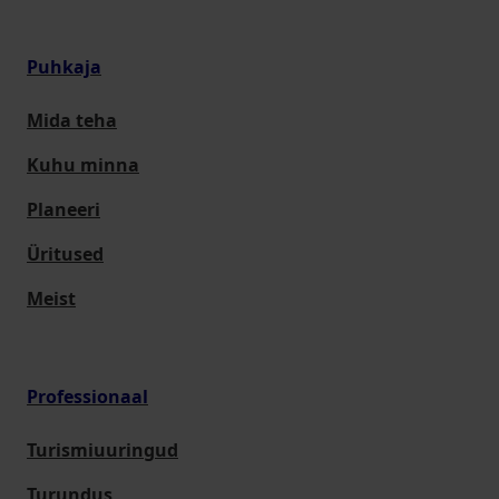
Puhkaja
Mida teha
Kuhu minna
Planeeri
Üritused
Meist
Professionaal
Turismiuuringud
Turundus