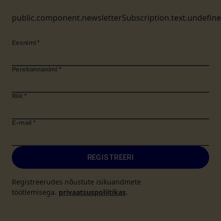
public.component.newsletterSubscription.text.undefin
Eesnimi
*
Perekonnanimi
*
Riik
*
E-mail
*
REGISTREERI
Registreerudes nõustute isikuandmete
töötlemisega.
privaatsuspoliitikas
.