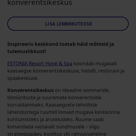
konverentsikeskus
LISA LEMMIKUTESSE
Inspireeriv keskkond toetab häid mõtteid ja
tulemuslikkust!
ESTONIA Resort Hotel & Spa
koondab mugavalt
kaasaegse konverentsikeskuse, hotelli, restorani ja
spaakeskuse.
Konverentsikeskus
on ideaalne seminaride,
tiimiürituste ja suuremate konverentside
korraldamiseks. Kaasaegsete tehniliste
lahendustega ruumid loovad mugava keskkonna
kohtumisteks ja aruteludeks. Ruume saab
kohandada vastavalt sündmusele – olgu
strateegiapäev, koolitus või rahvusvaheline