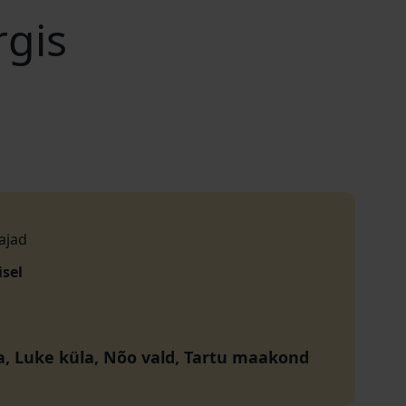
rgis
ajad
isel
ja, Luke küla, Nõo vald, Tartu maakond