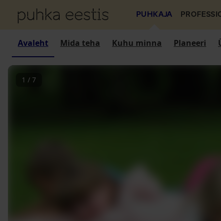
PUHKAJA
PROFESSI
Avaleht
Mida teha
Kuhu minna
Planeeri
1
/
7