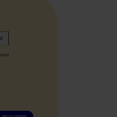
d
fined
REGISTREERI