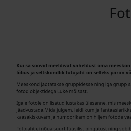
Fot
Kui sa soovid meeldivat vaheldust oma meeskonn
lõbus ja seltskondlik fotojaht on selleks parim 
Meeskond jaotatakse gruppidesse ning iga grupp sa
fotod objektidega Luke mõisast.
Igale fotole on lisatud lustakas ülesanne, mis meesk
jäädvustada.Mida julgem, leidlikum ja fantaasiarikk
kaasakiskuvam ja humoorikam on hiljem fotode va
Fotojaht ei nõua suurt füüsilist pingutust ning sobi