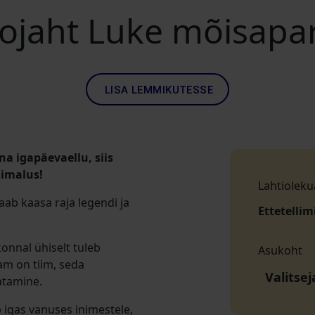
ojaht Luke mõisapa
LISA LEMMIKUTESSE
a igapäevaellu, siis
võimalus!
Lahtioleku
ab kaasa raja legendi ja
Ettetellim
onnal ühiselt tuleb
Asukoht
am on tiim, seda
Valitse
atamine.
b igas vanuses inimestele,