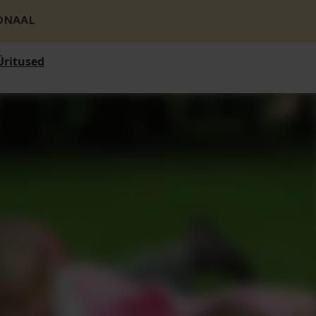
ONAAL
Üritused