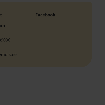
t
Facebook
ram
89096
emois.ee