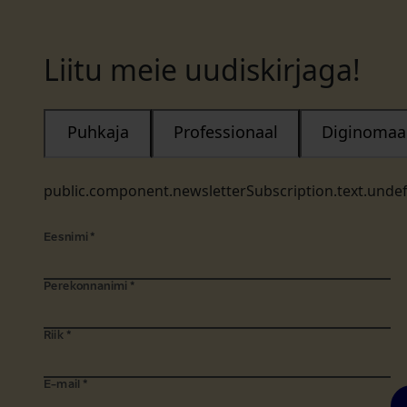
Liitu meie uudiskirjaga!
Puhkaja
Professionaal
Diginomaa
public.component.newsletterSubscription.text.unde
Eesnimi
*
Perekonnanimi
*
Riik
*
E-mail
*