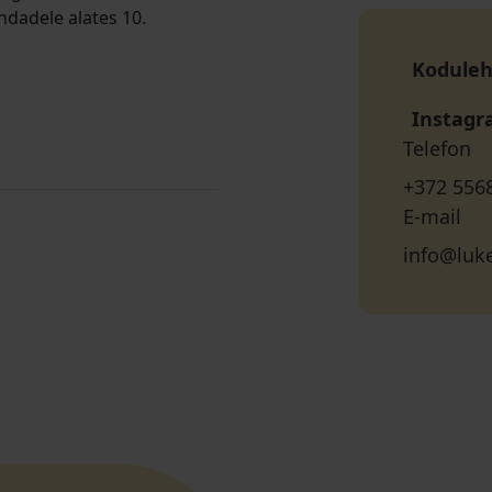
ndadele alates 10.
Koduleh
Instag
Telefon
+372 556
E-mail
info@luk