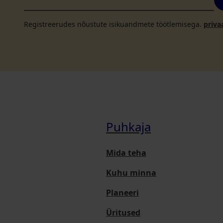
Registreerudes nõustute isikuandmete töötlemisega.
priva
Puhkaja
Mida teha
Kuhu minna
Planeeri
Üritused