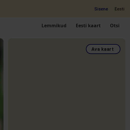
Sisene
Eesti
Lemmikud
Eesti kaart
Otsi
Ava kaart