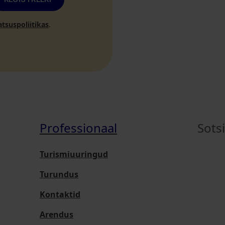
atsuspoliitikas
.
Professionaal
Sots
Turismiuuringud
Turundus
Kontaktid
Arendus